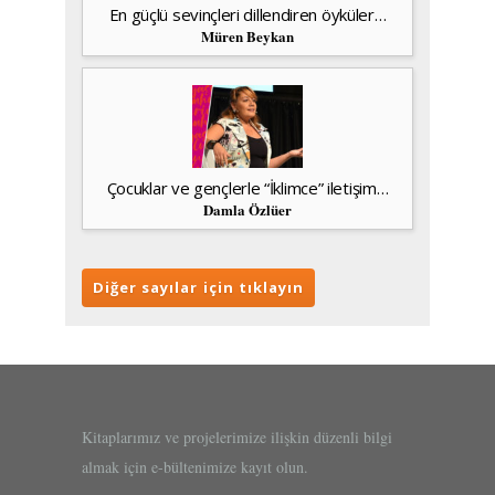
En güçlü sevinçleri dillendiren öyküler…
Müren Beykan
Çocuklar ve gençlerle “İklimce” iletişim…
Damla Özlüer
Diğer sayılar için tıklayın
Kitaplarımız ve projelerimize ilişkin düzenli bilgi
almak için e-bültenimize kayıt olun.