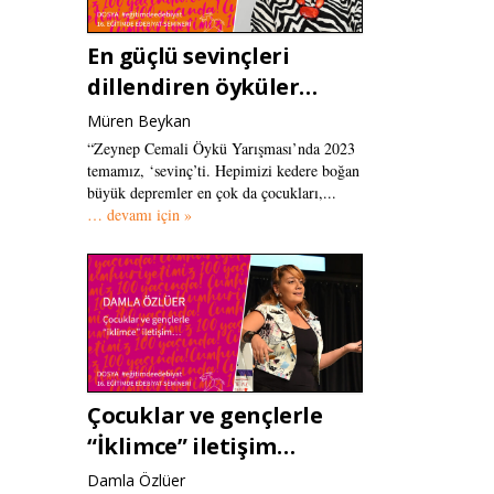
En güçlü sevinçleri
dillendiren öyküler…
Müren Beykan
“Zeynep Cemali Öykü Yarışması’nda 2023
temamız, ‘sevinç’ti. Hepimizi kedere boğan
büyük depremler en çok da çocukları,...
… devamı için »
Çocuklar ve gençlerle
“İklimce” iletişim…
Damla Özlüer