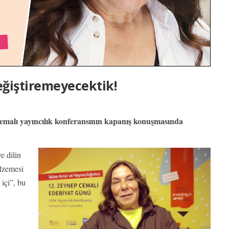
eğiştiremeyecektik!
” temalı yayıncılık konferansının kapanış konuşmasında
e dilin
alzemesi
 içi”, bu