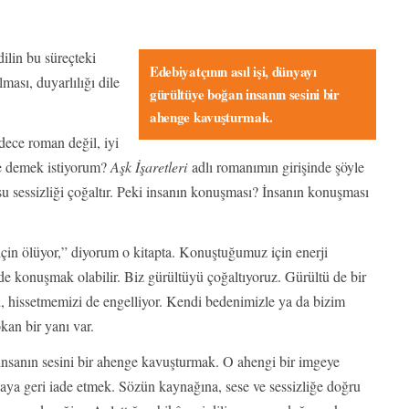
ilin bu süreçteki
Edebiyatçının asıl işi, dünyayı
ası, duyarlılığı dile
gürültüye boğan insanın sesini bir
ahenge kavuşturmak.
dece roman değil, iyi
 ne demek istiyorum?
Aşk İşaretleri
adlı romanımın girişinde şöyle
usu sessizliği çoğaltır. Peki insanın konuşması? İnsanın konuşması
için ölüyor,” diyorum o kitapta. Konuştuğumuz için enerji
e konuşmak olabilir. Biz gürültüyü çoğaltıyoruz. Gürültü de bir
ı, hissetmemizi de engelliyor. Kendi bedenimizle ya da bizim
kan bir yanı var.
 insanın sesini bir ahenge kavuşturmak. O ahengi bir imgeye
aya geri iade etmek. Sözün kaynağına, sese ve sessizliğe doğru