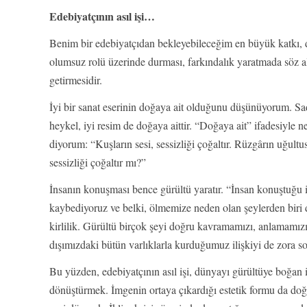
Edebiyatçının asıl işi…
Benim bir edebiyatçıdan bekleyebileceğim en büyük katkı, d
olumsuz rolü üzerinde durması, farkındalık yaratmada söz alm
getirmesidir.
İyi bir sanat eserinin doğaya ait olduğunu düşünüyorum. Sa
heykel, iyi resim de doğaya aittir. “Doğaya ait” ifadesiyle
diyorum: “Kuşların sesi, sessizliği çoğaltır. Rüzgârın uğult
sessizliği çoğaltır mı?”
İnsanın konuşması bence gürültü yaratır. “İnsan konuştuğu 
kaybediyoruz ve belki, ölmemize neden olan şeylerden biri d
kirlilik. Gürültü birçok şeyi doğru kavramamızı, anlamamız
dışımızdaki bütün varlıklarla kurduğumuz ilişkiyi de zora so
Bu yüzden, edebiyatçının asıl işi, dünyayı gürültüye boğan
dönüştürmek. İmgenin ortaya çıkardığı estetik formu da doğ