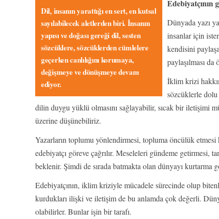
Edebiyatçının 
Dil, insanın yarattığı en sert, en kutsal
Dünyada yazı yaz
sayılabilecek aletlerden biri. İnsanın
yapısı ve doğası gereği dil, sesten
insanlar için is
sözcüklere, sözcüklerden cümlelere
kendisini paylaş
geçerken canlılığını korumaya,
paylaşılması da 
değişmeye ve dönüşmeye devam
İklim krizi hakk
ediyor.
sözcüklerle dolu 
dilin duygu yüklü olmasını sağlayabilir, sıcak bir iletişimi
üzerine düşünebiliriz.
Yazarların toplumu yönlendirmesi, topluma öncülük etmesi h
edebiyatçı göreve çağrılır. Meseleleri gündeme getirmesi, t
beklenir. Şimdi de sırada batmakta olan dünyayı kurtarma gö
Edebiyatçının, iklim kriziyle mücadele sürecinde olup bitenl
kurdukları ilişki ve iletişim de bu anlamda çok değerli. Dün
olabilirler. Bunlar işin bir tarafı.