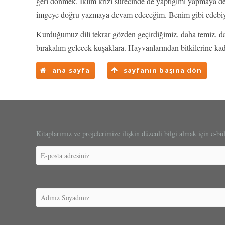
geri dönmek. İklim krizi sürecinde de yaptığımı yapmaya d
imgeye doğru yazmaya devam edeceğim. Benim gibi edebiyatçı
Kurduğumuz dili tekrar gözden geçirdiğimiz, daha temiz, daha
bırakalım gelecek kuşaklara. Hayvanlarından bitkilerine ka
ana sayfa
sayfanın başına dön
Kitaplarımız ve projelerimize ilişkin düzenli bilgi almak için e-bü