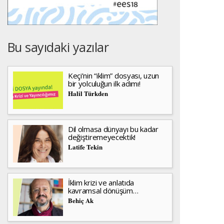
Bu sayıdaki yazılar
Keçi’nin “iklim” dosyası, uzun
bir yolculuğun ilk adımı!
Halil Türkden
Dil olmasa dünyayı bu kadar
değiştiremeyecektik!
Latife Tekin
İklim krizi ve anlatıda
kavramsal dönüşüm…
Behiç Ak