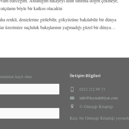
evam edeceğim. Anlattığım hikâyeyi dilin sınırına doğru çekmeye,
ların böyle bir katkısı olacaktır.
 renkli, denizlerine girilebilir, gökyüzüne bakılabilir bir dünya
dar üzerimize suçluluk bakışlarının yağmadığı güzel bir dünya…
İletişim Bilgileri
ltenimize kayıt olun.
0212 212 99 73
info@keciedebiyat.com
© Günışığı Kitaplığı
Keçi, bir Günışığı Kitaplığı yayınıdı