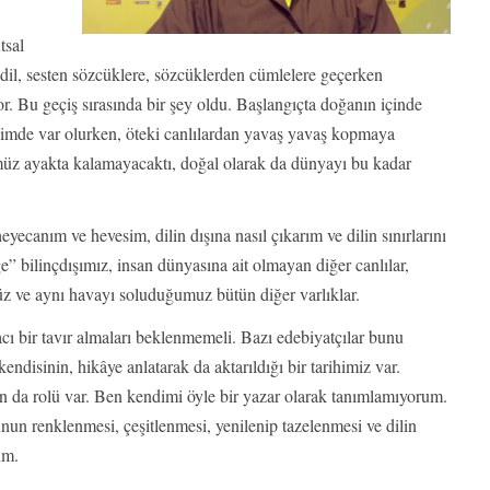
tsal
i dil, sesten sözcüklere, sözcüklerden cümlelere geçerken
 Bu geçiş sırasında bir şey oldu. Başlangıçta doğanın içinde
içimde var olurken, öteki canlılardan yavaş yavaş kopmaya
müz ayakta kalamayacaktı, doğal olarak da dünyayı bu kadar
ecanım ve hevesim, dilin dışına nasıl çıkarım ve dilin sınırlarını
 bilinçdışımız, insan dünyasına ait olmayan diğer canlılar,
ümüz ve aynı havayı soluduğumuz bütün diğer varlıklar.
ı bir tavır almaları beklenmemeli. Bazı edebiyatçılar bunu
ndisinin, hikâye anlatarak da aktarıldığı bir tarihimiz var.
rın da rolü var. Ben kendimi öyle bir yazar olarak tanımlamıyorum.
n renklenmesi, çeşitlenmesi, yenilenip tazelenmesi ve dilin
um.