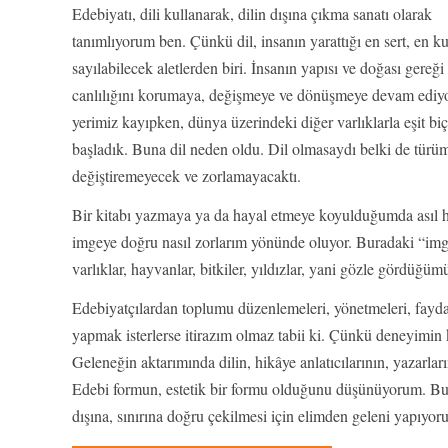
Edebiyatı, dili kullanarak, dilin dışına çıkma sanatı olarak
tanımlıyorum ben. Çünkü dil, insanın yarattığı en sert, en ku
sayılabilecek aletlerden biri. İnsanın yapısı ve doğası gereğ
canlılığını korumaya, değişmeye ve dönüşmeye devam ediyor.
yerimiz kayıpken, dünya üzerindeki diğer varlıklarla eşit b
başladık. Buna dil neden oldu. Dil olmasaydı belki de türü
değiştiremeyecek ve zorlamayacaktı.
Bir kitabı yazmaya ya da hayal etmeye koyulduğumda asıl hey
imgeye doğru nasıl zorlarım yönünde oluyor. Buradaki “imge”
varlıklar, hayvanlar, bitkiler, yıldızlar, yani gözle gördüğ
Edebiyatçılardan toplumu düzenlemeleri, yönetmeleri, faydac
yapmak isterlerse itirazım olmaz tabii ki. Çünkü deneyimin ke
Geleneğin aktarımında dilin, hikâye anlatıcılarının, yazarla
Edebi formun, estetik bir formu olduğunu düşünüyorum. Bunu
dışına, sınırına doğru çekilmesi için elimden geleni yapıyor