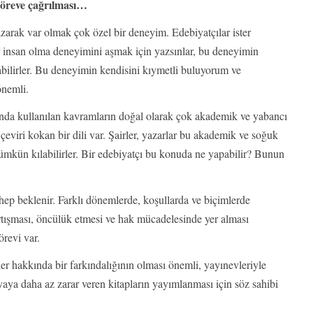
göreve çağrılması…
arak var olmak çok özel bir deneyim. Edebiyatçılar ister
ter insan olma deneyimini aşmak için yazsınlar, bu deneyimin
abilirler. Bu deneyimin kendisini kıymetli buluyorum ve
önemli.
ında kullanılan kavramların doğal olarak çok akademik ve yabancı
çeviri kokan bir dili var. Şairler, yazarlar bu akademik ve soğuk
 mümkün kılabilirler. Bir edebiyatçı bu konuda ne yapabilir? Bunun
ep beklenir. Farklı dönemlerde, koşullarda ve biçimlerde
artışması, öncülük etmesi ve hak mücadelesinde yer alması
revi var.
er hakkında bir farkındalığının olması önemli, yayınevleriyle
yaya daha az zarar veren kitapların yayımlanması için söz sahibi