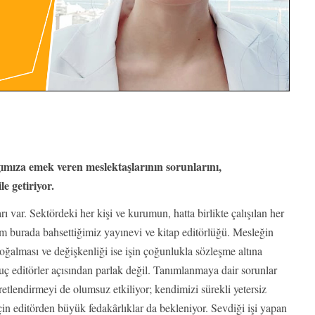
̆ımıza emek veren meslektaşlarının sorunlarını,
le getiriyor.
rı var. Sektördeki her kişi ve kurumun, hatta birlikte çalışılan her
zim burada bahsettiğimiz yayınevi ve kitap editörlüğü. Mesleğin
 çoğalması ve değişkenliği ise işin çoğunlukla sözleşme altına
uç editörler açısından parlak değil. Tanımlanmaya dair sorunlar
etlendirmeyi de olumsuz etkiliyor; kendimizi sürekli yetersiz
için editörden büyük fedakârlıklar da bekleniyor. Sevdiği işi yapan