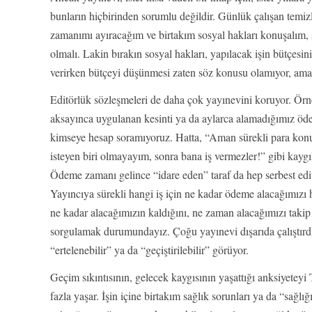
bunların hiçbirinden sorumlu değildir. Günlük çalışan temiz
zamanımı ayıracağım ve birtakım sosyal hakları konuşalım, s
olmalı. Lakin bırakın sosyal hakları, yapılacak işin bütçesin
verirken bütçeyi düşünmesi zaten söz konusu olamıyor, am
Editörlük sözleşmeleri de daha çok yayınevini koruyor. Örn
aksayınca uygulanan kesinti ya da aylarca alamadığımız öde
kimseye hesap soramıyoruz. Hatta, “Aman sürekli para kon
isteyen biri olmayayım, sonra bana iş vermezler!” gibi kaygı
Ödeme zamanı gelince “idare eden” taraf da hep serbest edit
Yayıncıya sürekli hangi iş için ne kadar ödeme alacağımızı 
ne kadar alacağımızın kaldığını, ne zaman alacağımızı takip
sorgulamak durumundayız. Çoğu yayınevi dışarıda çalıştırdı
“ertelenebilir” ya da “geçiştirilebilir” görüyor.
Geçim sıkıntısının, gelecek kaygısının yaşattığı anksiyeteyi 
fazla yaşar. İşin içine birtakım sağlık sorunları ya da “sağ