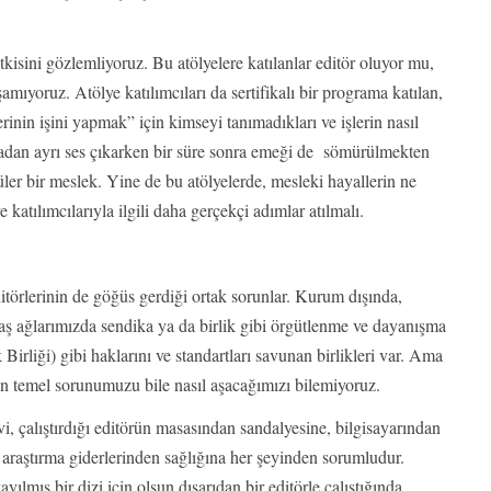
tkisini gözlemliyoruz. Bu atölyelere katılanlar editör oluyor mu,
mıyoruz. Atölye katılımcıları da sertifikalı bir programa katılan,
rinin işini yapmak” için kimseyi tanımadıkları ve işlerin nasıl
fadan ayrı ses çıkarken bir süre sonra emeği de sömürülmekten
püler bir meslek. Yine de bu atölyelerde, mesleki hayallerin ne
katılımcılarıyla ilgili daha gerçekçi adımlar atılmalı.
itörlerinin de göğüs gerdiği ortak sorunlar. Kurum dışında,
taş ağlarımızda sendika ya da birlik gibi örgütlenme ve dayanışma
liği) gibi haklarını ve standartları savunan birlikleri var. Ama
en temel sorunumuzu bile nasıl aşacağımızı bilemiyoruz.
vi, çalıştırdığı editörün masasından sandalyesine, bilgisayarından
 araştırma giderlerinden sağlığına her şeyinden sorumludur.
yayılmış bir dizi için olsun dışarıdan bir editörle çalıştığında,