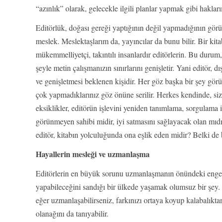
“azınlık” olarak, gelecekle ilgili planlar yapmak gibi hakla
Editörlük, doğası gereği yaptığının değil yapmadığının görün
meslek. Meslektaşlarım da, yayıncılar da bunu bilir. Bir kita
mükemmelliyetçi, takıntılı insanlardır editörlerin. Bu duru
şeyle metin çalışmanızın sınırlarını genişletir. Yani editör, 
ve genişletmesi beklenen kişidir. Her göz başka bir şey gör
çok yapmadıklarınız göz önüne serilir. Herkes kendinde, sizin 
eksiklikler, editörün işlevini yeniden tanımlama, sorgulama 
görünmeyen sahibi midir, iyi satmasını sağlayacak olan mıdır
editör, kitabın yolculuğunda ona eşlik eden midir? Belki de b
Hayallerin mesleği ve uzmanlaşma
Editörlerin en büyük sorunu uzmanlaşmanın önündeki engell
yapabileceğini sandığı bir ülkede yaşamak olumsuz bir şey.
eğer uzmanlaşabilirseniz, farkınızı ortaya koyup kalabalıkta
olanağını da tanıyabilir.