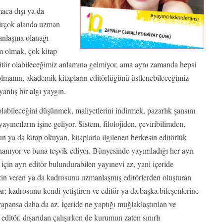
aca dışı ya da
 birçok alanda uzman
manlaşma olanağı
im olmak, çok kitap
editör olabileceğimiz anlamına gelmiyor, ama aynı zamanda hepsi
lmanın, akademik kitapların editörlüğünü üstlenebileceğimiz
anlış bir algı yaygın.
olabileceğini düşünmek, maliyetlerini indirmek, pazarlık şansını
yayıncıların işine geliyor. Sistem, filolojiden, çeviribilimden,
n ya da kitap okuyan, kitaplarla ilgilenen herkesin editörlük
nanıyor ve buna teşvik ediyor. Bünyesinde yayımladığı her ayrı
 için ayrı editör bulundurabilen yayınevi az, yani içeride
in veren ya da kadrosunu uzmanlaşmış editörlerden oluşturan
ar; kadrosunu kendi yetiştiren ve editör ya da başka bileşenlerine
apansa daha da az. İçeride ne yaptığı muğlaklaştırılan ve
 editör, dışarıdan çalışırken de kurumun zaten sınırlı