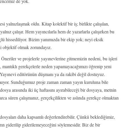
üvencemiz de yok.
alnızlaşmak oldu. Kitap kolektif bir iş; birlikte çalışılan,
i yalnız çalışır. Hem yayıncılarla hem de yazarlarla çalışırken bu
lü hissediliyor. Bizim yanımızda bir ekip yok; neyi eksik
i objektif olmak zorundayız.
Öneriler ve projelerle yayınevlerine gitmemizin nedeni, bu işleri
 mantıklı gerekçelerle neden yapamayacağımızı öğrenip yeni
 Yayınevi editörünün düşmanı ya da rakibi değil dostuyuz.
 olmuyor. Sunduğumuz proje zaman zaman yayın kuruluna bile
 dosya arasında iki üç haftasını ayırabileceği bir dosyaya, metnin
larca süren çalışmanız, gerçekçilikten ve aslında gerekçe olmaktan
 dosyaları daha kapsamlı değerlendirebilir. Çünkü beklediğimiz,
ın giderilip giderilemeyeceğini söylemesidir. Biz de bir