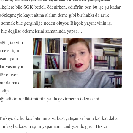
likçilere bile SGK bedeli ödenirken, editörün ben bu işe şu kadar
özleşmeyle kayıt altına alalım deme gibi bir hakkı da artık
i sormak bile gerginliğe neden oluyor. Birçok yayınevinin işi
a hiç değilse ödemelerini zamanında yapsa…
eğin, takvim
meler için
uşan, para
lar yaşanıyor.
ör oluyor.
hatırlatmak,
 edip
ğı editörün, illüstratörün ya da çevirmenin ödemesini
Türkiye’de herkes bilir, ama serbest çalışanlar bunu kat kat daha
lığımı kaybedersem işimi yapamam” endişesi de girer. Bizler