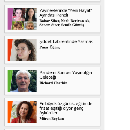
Yayınevlerinde “Yeni Hayat”
Ajandası Paneli
Bahar Siber, Nazlı Berivan Ak,
Sanem Sirer, Semih Gümüş
Şiddet Labirentinde Yazmak
Pınar Öğünç
Pandemi Sonrası Yayıncılığın
Geleceği
Richard Charkin
En büyük özgürlük, eğitimde
fırsat eşitliği diyor genç
öykücüler…
Müren Beykan