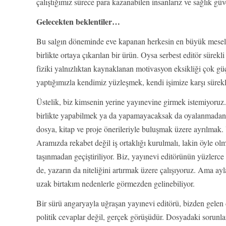
çalıştığımız sürece para kazanabilen insanlarız ve sağlık g
Gelecekten beklentiler…
Bu salgın döneminde eve kapanan herkesin en büyük meselesi y
birlikte ortaya çıkarılan bir ürün. Oysa serbest editör sürekl
fiziki yalnızlıktan kaynaklanan motivasyon eksikliği çok güç
yaptığımızla kendimiz yüzleşmek, kendi işimize karşı sürekl
Üstelik, biz kimsenin yerine yayınevine girmek istemiyoruz. 
birlikte yapabilmek ya da yapamayacaksak da oyalanmadan,
dosya, kitap ve proje önerileriyle buluşmak üzere ayrılmak.
Aramızda rekabet değil iş ortaklığı kurulmalı, lakin öyle
taşınmadan geçiştiriliyor. Biz, yayınevi editörünün yüzlerce
de, yazarın da niteliğini artırmak üzere çalışıyoruz. Ama ay
uzak birtakım nedenlerle görmezden gelinebiliyor.
Bir sürü angaryayla uğraşan yayınevi editörü, bizden gelen
politik cevaplar değil, gerçek görüşüdür. Dosyadaki sorunlar