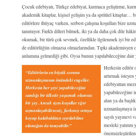
Çocuk edebiyatı, Türkçe edebiyat, kurmaca geliştirme, kurm
akademik kitaplar, kişisel gelişim ya da spritüel kitaplar…
editörlere ihtiyaç varken, serbest çalışma koşulları bize uz
tanımıyor. Farklı dilleri bilmek, iki ya da daha çok dile hâk
okumak, bir türü çok sevmek, özellikle ilgilenmek iyi bir 
de editörlüğün olmazsa olmazlarından. Tıpkı akademisyen o
anlamına gelmediği gibi. Oysa bunun yapılabileceğine dair y
Herkesin editör 
“Editörlerin en büyük sorunu
artırmak isteyen 
uzmanlaşmanın önündeki engeller.
edebiyattan mezu
Herkesin her şeyi yapabileceğini
yapabileceğine i
sandığı bir ülkede yaşamak olumsuz
alan ya da başlık
bir şey. Ancak aynı koşullar eğer
uzmanlaşmaya iz
uzmanlaşabilirseniz, farkınızı ortaya
sayılı yayınevi v
koyup kalabalıktan sıyrılabilme
mesleki yatırım y
olanağını da tanıyabilir.”
önemsizleştirilen