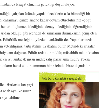
rımızdan da feragat etmemiz gerektiği düşünülüyor.
düğü, çalışılan üründe yapılabileceklerin asla bitmediği bir
bı çalışmayı içinize sinene kadar devam ettirebilirsiniz –çoğu
m, her okuduğunuz, izlediğiniz, deneyimlediğiniz, öğrendiğiniz
dışarıdan olduğu gibi içeriden de sınırlarını durmaksızın genişleten
ür. Editörlük mesleği bu yüzden nankördür de. Yaptıklarınızdan
yeterliliğinizi tartışabilme liyakatini bulur. Metindeki arızalar,
ihtiyacını doğurur. Editör redaktör müdür, müsahhih midir, kitabın
, en iyi tanıtacak insan mıdır; satış pazarlama mıdır? Yoksa
unların hepsi editör tanımının biraz içinde, biraz dışındadır.
er. Herkesin her şeyi
 Ancak aynı koşullar
n sıyrılabilme