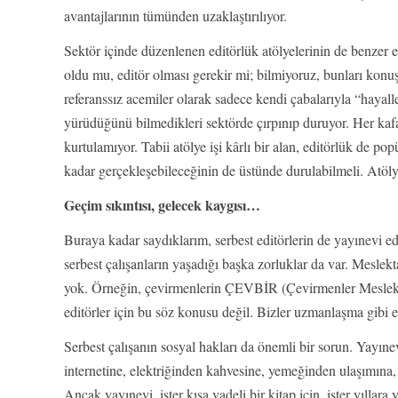
avantajlarının tümünden uzaklaştırılıyor.
Sektör içinde düzenlenen editörlük atölyelerinin de benzer e
oldu mu, editör olması gerekir mi; bilmiyoruz, bunları konuşa
referanssız acemiler olarak sadece kendi çabalarıyla “hayalle
yürüdüğünü bilmedikleri sektörde çırpınıp duruyor. Her ka
kurtulamıyor. Tabii atölye işi kârlı bir alan, editörlük de po
kadar gerçekleşebileceğinin de üstünde durulabilmeli. Atölye 
Geçim sıkıntısı, gelecek kaygısı…
Buraya kadar saydıklarım, serbest editörlerin de yayınevi ed
serbest çalışanların yaşadığı başka zorluklar da var. Meslek
yok. Örneğin, çevirmenlerin ÇEVBİR (Çevirmenler Meslek Bir
editörler için bu söz konusu değil. Bizler uzmanlaşma gibi 
Serbest çalışanın sosyal hakları da önemli bir sorun. Yayıne
internetine, elektriğinden kahvesine, yemeğinden ulaşımına,
Ancak yayınevi, ister kısa vadeli bir kitap için, ister yıllara 