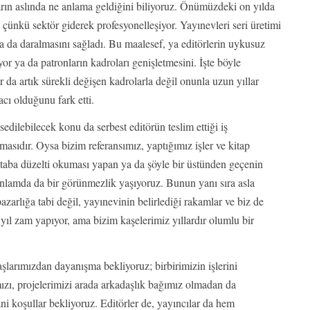
arın aslında ne anlama geldiğini biliyoruz. Önümüzdeki on yılda
çünkü sektör giderek profesyonelleşiyor. Yayınevleri seri üretimi
ha da daralmasını sağladı. Bu maalesef, ya editörlerin uykusuz
yor ya da patronların kadroları genişletmesini. İşte böyle
r da artık sürekli değişen kadrolarla değil onunla uzun yıllar
yacı olduğunu fark etti.
dilebilecek konu da serbest editörün teslim ettiği iş
asıdır. Oysa bizim referansımız, yaptığımız işler ve kitap
itaba düzelti okuması yapan ya da şöyle bir üstünden geçenin
anlamda da bir görünmezlik yaşıyoruz. Bunun yanı sıra asla
zarlığa tabi değil, yayınevinin belirlediği rakamlar ve biz de
yıl zam yapıyor, ama bizim kaşelerimiz yıllardır olumlu bir
larımızdan dayanışma bekliyoruz; birbirimizin işlerini
ızı, projelerimizi arada arkadaşlık bağımız olmadan da
ni koşullar bekliyoruz. Editörler de, yayıncılar da hem