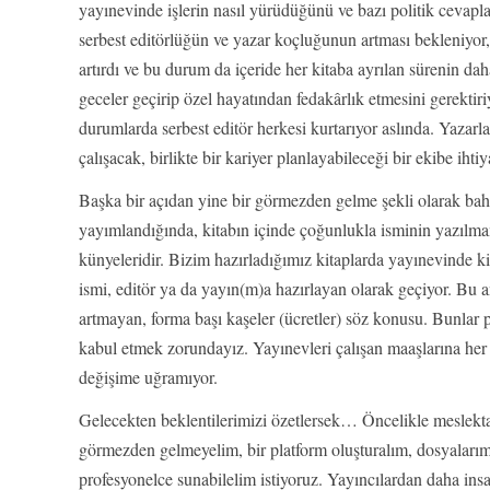
yayınevinde işlerin nasıl yürüdüğünü ve bazı politik cevapl
serbest editörlüğün ve yazar koçluğunun artması bekleniyor, 
artırdı ve bu durum da içeride her kitaba ayrılan sürenin da
geceler geçirip özel hayatından fedakârlık etmesini gerektiri
durumlarda serbest editör herkesi kurtarıyor aslında. Yazarla
çalışacak, birlikte bir kariyer planlayabileceği bir ekibe ihti
Başka bir açıdan yine bir görmezden gelme şekli olarak bahse
yayımlandığında, kitabın içinde çoğunlukla isminin yazılmam
künyeleridir. Bizim hazırladığımız kitaplarda yayınevinde k
ismi, editör ya da yayın(m)a hazırlayan olarak geçiyor. Bu 
artmayan, forma başı kaşeler (ücretler) söz konusu. Bunlar pa
kabul etmek zorundayız. Yayınevleri çalışan maaşlarına her 
değişime uğramıyor.
Gelecekten beklentilerimizi özetlersek… Öncelikle meslektaş
görmezden gelmeyelim, bir platform oluşturalım, dosyalarım
profesyonelce sunabilelim istiyoruz. Yayıncılardan daha insa