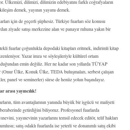
r. Ülkemizi, dilimizi, dilimizin edebiyatını farklı coğrafyaların
etkileşim demek, yayının yayımı demek.
ları için de geçerli şüphesiz. Türkiye fuarları söz konusu
rdan ziyade satışı merkezine alan ve panayır ruhuna yakın bir
tekli fuarlar çoğunlukla depodaki kitapları eritmek, indirimli kitap
üzenleniyor. Yazar imza ve söyleşileriyle kültürel ortam
olduğundan emin değiliz. Her ne kadar son yıllarda TÜYAP
lar (Onur Ülke, Konuk Ülke, TEDA buluşmaları, serbest çalışan
ikler, panel ve seminerler) sürse de henüz yolun başındayız.
ar arası yayıncılık!
rların, tüm avantajlarının yanında büyük bir işgücü ve maliyeti
beraberinde getirdiğini biliyoruz. Profesyonel fuarlarda
ınevini, yayınevinin yazarlarını temsil edecek editör, telif hakları
umlusu; satış odaklı fuarlarda ise yeterli ve donanımlı satış ekibi