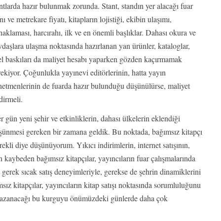
ntlarda hazır bulunmak zorunda. Stant, standın yer alacağı fuar
nı ve metrekare fiyatı, kitapların lojistiği, ekibin ulaşımı,
aklaması, harcırahı, ilk ve en önemli başlıklar. Dahası okura ve
daşlara ulaşma noktasında hazırlanan yan ürünler, kataloglar,
el baskıları da maliyet hesabı yaparken gözden kaçırmamak
ekiyor. Çoğunlukla yayınevi editörlerinin, hatta yayın
netmenlerinin de fuarda hazır bulunduğu düşünülürse, maliyet
dirmeli.
r gün yeni şehir ve etkinliklerin, dahası ülkelerin eklendiği
şünmesi gereken bir zamana geldik. Bu noktada, bağımsız kitapçı
kli diye düşünüyorum. Yıkıcı indirimlerin, internet satışının,
 kaybeden bağımsız kitapçılar, yayıncıların fuar çalışmalarında
a, gerek sıcak satış deneyimleriyle, gerekse de şehrin dinamiklerini
msız kitapçılar, yayıncıların kitap satışı noktasında sorumluluğunu
 kazanacağı bu kurguyu önümüzdeki günlerde daha çok