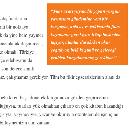
“Fuar arası yayıncılık yapan yorgun
atış fuarlarına
yayıncının gündemine yeni bir
mlı bir noktaya
kurguyla, anlayış ve yaklaşımla fuarı
koymamız gerekiyor. Kitap heybeden
ak da yine hem yayıncı
taşıyor, alanlar daralırken okur
içine alarak düşünmesi,
çoğalıyor, belli ki günü ve geleceği
lke olmak, Türkiye
yeniden kurgulamamız gerekiyor.”
kçe edebiyatın da
son derece sınırlı
z, çalışmamız gerekiyor. Tüm bu fikir egzersizlerinin alanı da
belli ki en başa dönerek kurgumuzu gözden geçirmemiz
culuğuysa, fuarları yük olmaktan çıkarıp en çok kitabın kazandığı
sıyla, yayıneviyle, yazar ve okuruyla otoriteleri de işin içine
a birleşmemizin tam zamanı.