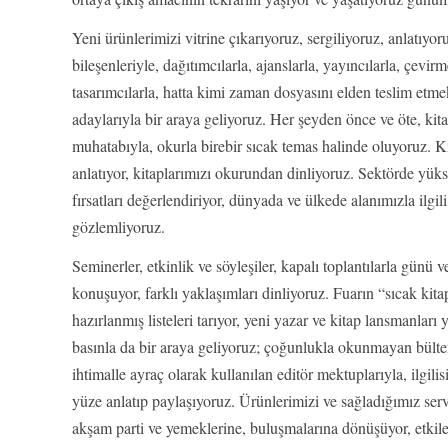
Yeni ürünlerimizi vitrine çıkarıyoruz, sergiliyoruz, anlatıyo
bileşenleriyle, dağıtımcılarla, ajanslarla, yayıncılarla, çevir
tasarımcılarla, hatta kimi zaman dosyasını elden teslim etme
adaylarıyla bir araya geliyoruz. Her şeyden önce ve öte, kita
muhatabıyla, okurla birebir sıcak temas halinde oluyoruz. K
anlatıyor, kitaplarımızı okurundan dinliyoruz. Sektörde yükse
fırsatları değerlendiriyor, dünyada ve ülkede alanımızla ilgili
gözlemliyoruz.
Seminerler, etkinlik ve söyleşiler, kapalı toplantılarla günü v
konuşuyor, farklı yaklaşımları dinliyoruz. Fuarın “sıcak kitap
hazırlanmış listeleri tarıyor, yeni yazar ve kitap lansmanları
basınla da bir araya geliyoruz; çoğunlukla okunmayan bülten
ihtimalle ayraç olarak kullanılan editör mektuplarıyla, ilgili
yüze anlatıp paylaşıyoruz. Ürünlerimizi ve sağladığımız se
akşam parti ve yemeklerine, buluşmalarına dönüşüyor, etkileş