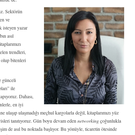
ruz. Sektörün
men ve
k isteyen yazar
bın asıl
itaplarımızı
len trendleri,
 olup bitenleri
e günceli
ları” ile
 yapıyoruz. Dahası,
lerle, en iyi
sine ulaşıp ulaşmadığı meçhul kargolarla değil, kitaplarımızı yüz
rvisleri tanıtıyoruz. Gün boyu devam eden
networking
çoğunlukla
im de asıl bu noktada başlıyor. Bu yönüyle, ticaretin ötesinde