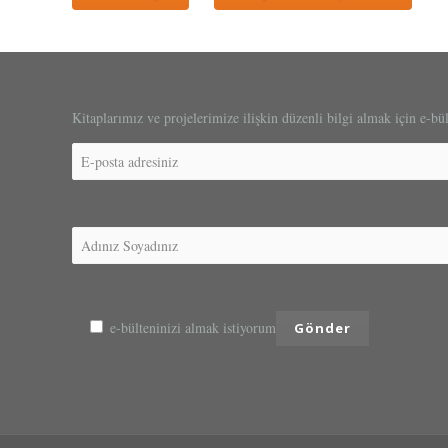
Kitaplarımız ve projelerimize ilişkin düzenli bilgi almak için e-bü
e-bülteninizi almak istiyorum