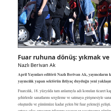
Fuar ruhuna dönüş: yıkmak ve
Nazlı Berivan Ak
April Yayınları editörü Nazlı Berivan Ak, yayıncıların ki
yayıncılık yapan sektörün ihtiyaç duyduğu yeni yaklaşıml
Fuarcılık, 18. yüzyılda tam anlamıyla adı konulan ticaret ka
şehirlerde sanatlarını sergileme ve satmaya girişmesiyle sa
oluşturdu ve günümüze kadar gelen bir fuar geleneği gelişti.
ortaya çıkış amacının tekrarını yaşıyor ve yaşatıyoruz günü