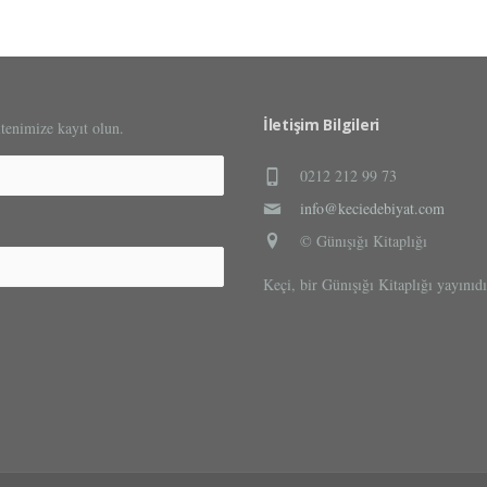
İletişim Bilgileri
ltenimize kayıt olun.
0212 212 99 73
info@keciedebiyat.com
© Günışığı Kitaplığı
Keçi, bir Günışığı Kitaplığı yayınıdı