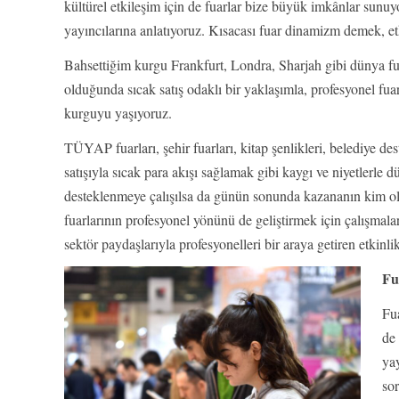
kültürel etkileşim için de fuarlar bize büyük imkânlar sunuyo
yayıncılarına anlatıyoruz. Kısacası fuar dinamizm demek, 
Bahsettiğim kurgu Frankfurt, Londra, Sharjah gibi dünya fuar
olduğunda sıcak satış odaklı bir yaklaşımla, profesyonel fua
kurguyu yaşıyoruz.
TÜYAP fuarları, şehir fuarları, kitap şenlikleri, belediye des
satışıyla sıcak para akışı sağlamak gibi kaygı ve niyetlerle d
desteklenmeye çalışılsa da günün sonunda kazananın kim 
fuarlarının profesyonel yönünü de geliştirmek için çalışma
sektör paydaşlarıyla profesyonelleri bir araya getiren etkinl
Fu
Fua
de 
yay
sor