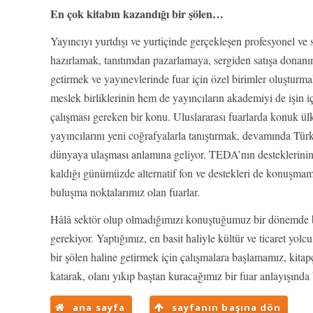
En çok kitabın kazandığı bir şölen…
Yayıncıyı yurtdışı ve yurtiçinde gerçekleşen profesyonel ve s
hazırlamak, tanıtımdan pazarlamaya, sergiden satışa donanı
getirmek ve yayınevlerinde fuar için özel birimler oluşturm
meslek birliklerinin hem de yayıncıların akademiyi de işin 
çalışması gereken bir konu. Uluslararası fuarlarda konuk ü
yayıncılarını yeni coğrafyalarla tanıştırmak, devamında Tür
dünyaya ulaşması anlamına geliyor. TEDA’nın desteklerinin 
kaldığı günümüzde alternatif fon ve destekleri de konuşmamı
buluşma noktalarımız olan fuarlar.
Hâlâ sektör olup olmadığımızı konuştuğumuz bir dönemde 
gerekiyor. Yaptığımız, en basit haliyle kültür ve ticaret yol
bir şölen haline getirmek için çalışmalara başlamamız, kitapçı
katarak, olanı yıkıp baştan kuracağımız bir fuar anlayışınd
ana sayfa
sayfanın başına dön