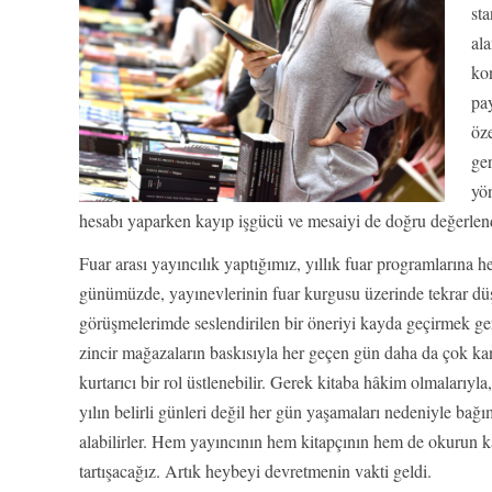
sta
ala
kon
pay
öz
ger
yö
hesabı yaparken kayıp işgücü ve mesaiyi de doğru değerlen
Fuar arası yayıncılık yaptığımız, yıllık fuar programlarına he
günümüzde, yayınevlerinin fuar kurgusu üzerinde tekrar dü
görüşmelerimde seslendirilen bir öneriyi kayda geçirmek gere
zincir mağazaların baskısıyla her geçen gün daha da çok kan
kurtarıcı bir rol üstlenebilir. Gerek kitaba hâkim olmalarıyl
yılın belirli günleri değil her gün yaşamaları nedeniyle bağı
alabilirler. Hem yayıncının hem kitapçının hem de okurun
tartışacağız. Artık heybeyi devretmenin vakti geldi.