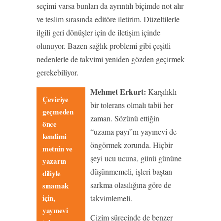
seçimi varsa bunları da ayrıntılı biçimde not alır
ve teslim sırasında editöre iletirim. Düzeltilerle
ilgili geri dönüşler için de iletişim içinde
olunuyor. Bazen sağlık problemi gibi çeşitli
nedenlerle de takvimi yeniden gözden geçirmek
gerekebiliyor.
Mehmet Erkurt:
Karşılıklı
Çeviriye
bir tolerans olmalı tabii her
geçmeden
zaman. Sözünü ettiğin
önce
“uzama payı”nı yayınevi de
kendimi
öngörmek zorunda. Hiçbir
metnin ve
şeyi ucu ucuna, günü gününe
yazarın
düşünmemeli, işleri baştan
diliyle
sarkma olasılığına göre de
sınamak
için,
takvimlemeli.
yayınevi
Çizim sürecinde de benzer