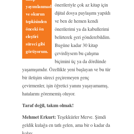
önerileriyle çok az kitap için
yayımlanmadan
dijital dosya paylaşımı yapıldı
ve okurun
ve ben de hemen kendi
tepkisinden
önceki ön
önerilerimi ya da kabullerimi
eleştiri
belirterek geri gönderebildim.
süreci gibi
Bugüne kadar 30 kitap
görüyorum.
çevirdiysem bu çalışma
biçimini üç ya da dördünde
yaşamışımdır. Özellikle yeni başlayan ve bu tür
bir iletişim süreci geçiremeyen genç
çevirmenler, işin öğretici yanını yaşayamamış,
hatalarını görememiş oluyor.
Taraf değil, takım olmak!
Mehmet Erkurt:
Teşekkürler Merve. Şimdi
geldik kulağa en tatlı gelen, ama bir o kadar da
kolay