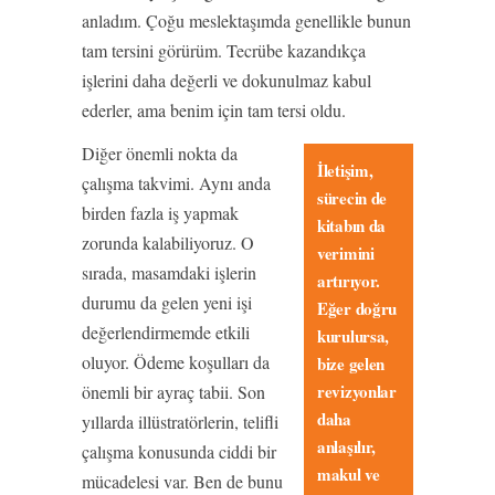
anladım. Çoğu meslektaşımda genellikle bunun
tam tersini görürüm. Tecrübe kazandıkça
işlerini daha değerli ve dokunulmaz kabul
ederler, ama benim için tam tersi oldu.
Diğer önemli nokta da
İletişim,
çalışma takvimi. Aynı anda
sürecin de
birden fazla iş yapmak
kitabın da
zorunda kalabiliyoruz. O
verimini
sırada, masamdaki işlerin
artırıyor.
durumu da gelen yeni işi
Eğer doğru
değerlendirmemde etkili
kurulursa,
oluyor. Ödeme koşulları da
bize gelen
revizyonlar
önemli bir ayraç tabii. Son
daha
yıllarda illüstratörlerin, telifli
anlaşılır,
çalışma konusunda ciddi bir
makul ve
mücadelesi var. Ben de bunu