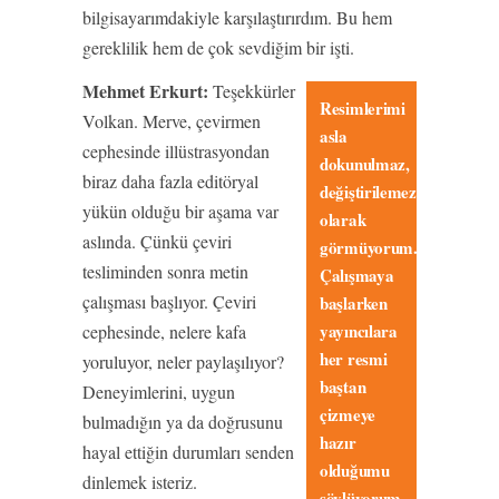
bilgisayarımdakiyle karşılaştırırdım. Bu hem
gereklilik hem de çok sevdiğim bir işti.
Mehmet Erkurt:
Teşekkürler
Resimlerimi
Volkan. Merve, çevirmen
asla
cephesinde illüstrasyondan
dokunulmaz,
biraz daha fazla editöryal
değiştirilemez
yükün olduğu bir aşama var
olarak
aslında. Çünkü çeviri
görmüyorum.
tesliminden sonra metin
Çalışmaya
çalışması başlıyor. Çeviri
başlarken
yayıncılara
cephesinde, nelere kafa
her resmi
yoruluyor, neler paylaşılıyor?
baştan
Deneyimlerini, uygun
çizmeye
bulmadığın ya da doğrusunu
hazır
hayal ettiğin durumları senden
olduğumu
dinlemek isteriz.
söylüyorum,