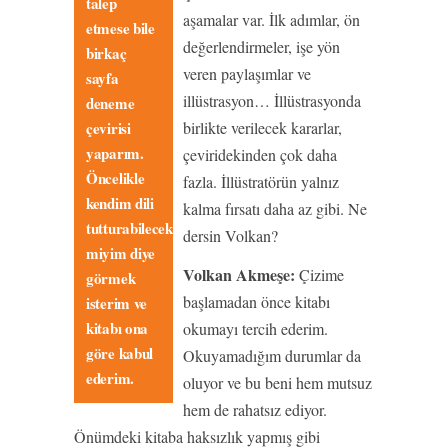
talep
aşamalar var. İlk adımlar, ön
etmese bile
değerlendirmeler, işe yön
birkaç
veren paylaşımlar ve
sayfa
illüstrasyon… İllüstrasyonda
deneme
çevirisi
birlikte verilecek kararlar,
yaparım.
çeviridekinden çok daha
Öncelikle
fazla. İllüstratörün yalnız
kendim dili
kalma fırsatı daha az gibi. Ne
tutturabilecek
dersin Volkan?
miyim diye
Volkan Akmeşe:
Çizime
görmek
başlamadan önce kitabı
isterim ve
kitabı ona
okumayı tercih ederim.
göre kabul
Okuyamadığım durumlar da
ederim.
oluyor ve bu beni hem mutsuz
hem de rahatsız ediyor.
Önümdeki kitaba haksızlık yapmış gibi