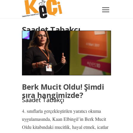
Saadet Tabakçı
Berk Mucit Oldu! Şimdi
sıra hangimizde?
Saadet Tabakçı
4. sınıflarla gerçekleştirilen yaratıcı okuma
uygulamasında, Kaan Elbingil’in Berk Mucit
Oldu kitabındaki mucitlik, hayal etmek, icatlar