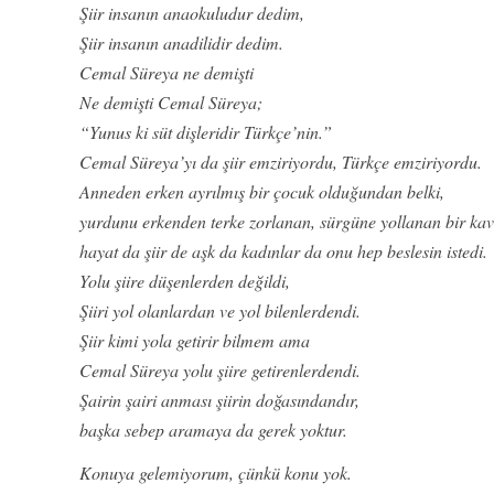
Şiir insanın anaokuludur dedim,
Şiir insanın anadilidir dedim.
Cemal Süreya ne demişti
Ne demişti Cemal Süreya;
“Yunus ki süt dişleridir Türkçe’nin.”
Cemal Süreya’yı da şiir emziriyordu, Türkçe emziriyordu.
Anneden erken ayrılmış bir çocuk olduğundan belki,
yurdunu erkenden terke zorlanan, sürgüne yollanan bir ka
hayat da şiir de aşk da kadınlar da onu hep beslesin istedi.
Yolu şiire düşenlerden değildi,
Şiiri yol olanlardan ve yol bilenlerdendi.
Şiir kimi yola getirir bilmem ama
Cemal Süreya yolu şiire getirenlerdendi.
Şairin şairi anması şiirin doğasındandır,
başka sebep aramaya da gerek yoktur.
Konuya gelemiyorum, çünkü konu yok.