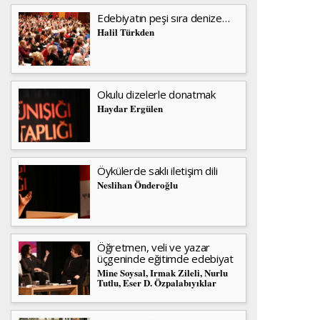
Edebiyatın peşi sıra denize…
Halil Türkden
Okulu dizelerle donatmak
Haydar Ergülen
Öykülerde saklı iletişim dili
Neslihan Önderoğlu
Öğretmen, veli ve yazar
üçgeninde eğitimde edebiyat
Mine Soysal, Irmak Zileli, Nurlu
Tutlu, Eser D. Özpalabıyıklar