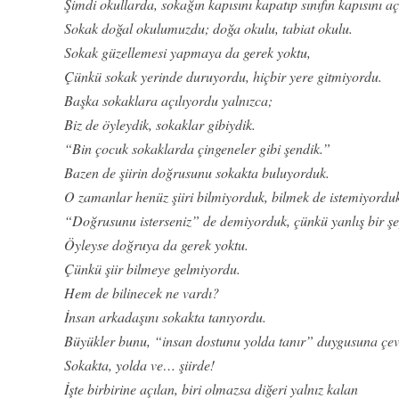
Şimdi okullarda, sokağın kapısını kapatıp sınıfın kapısını aç
Sokak doğal okulumuzdu; doğa okulu, tabiat okulu.
Sokak güzellemesi yapmaya da gerek yoktu,
Çünkü sokak yerinde duruyordu, hiçbir yere gitmiyordu.
Başka sokaklara açılıyordu yalnızca;
Biz de öyleydik, sokaklar gibiydik.
“Bin çocuk sokaklarda çingeneler gibi şendik.”
Bazen de şiirin doğrusunu sokakta buluyorduk.
O zamanlar henüz şiiri bilmiyorduk, bilmek de istemiyordu
“Doğrusunu isterseniz” de demiyorduk, çünkü yanlış bir şe
Öyleyse doğruya da gerek yoktu.
Çünkü şiir bilmeye gelmiyordu.
Hem de bilinecek ne vardı?
İnsan arkadaşını sokakta tanıyordu.
Büyükler bunu, “insan dostunu yolda tanır” duygusuna çev
Sokakta, yolda ve… şiirde!
İşte birbirine açılan, biri olmazsa diğeri yalnız kalan