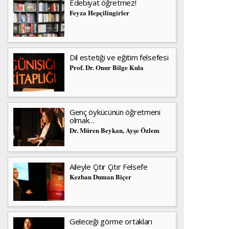
Edebiyat öğretmez!
Feyza Hepçilingirler
Dil estetiği ve eğitim felsefesi
Prof. Dr. Onur Bilge Kula
Genç öykücünün öğretmeni
olmak…
Dr. Müren Beykan, Ayşe Özlem
Aileyle Çıtır Çıtır Felsefe
Kezban Duman Biçer
Geleceği görme ortakları