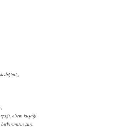
slediğimiz,
e,
kuşağı, ebem kuşağı,
birbirimizin şiiri.