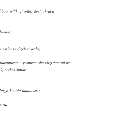
bap, iyilik, güzellik, dost, akraba
liğimizi
sözler ve dizeler vardır,
n, mülkümüzün, eşyamızın olmadığı zamanlara,
k, herkes olmak.
ı Jorge Amado’nundu söz;
sıra,