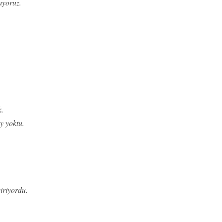
ıyoruz.
k.
y yoktu.
iriyordu.