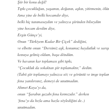
Şiir bir konu değil!
Tıpkı çocukluğun, yaşamın, doğanın, aşkın, yitirmenin, ölü
Ama yine de belki hocamdır diye,
belki hiç tanımasaydım ve yalnızca şiirinden bilseydim
yine hocam derdim diye,
Ergin Günçe’yi,
Onun “Türkiyem Kadar Bir Çiçek” dediğini,
ve elbette onun “Dersimiz aşk, konumuz haydutluk ve sarışın
konuya gelmiş oldum, başa döndüm.
Ve havanın kar toplaması gibi tıpkı,
“Çocukluk da sokaktan şiir toplamaktır,” dedim.
(Tabii şiir toplamayı yalnızca söz ve görüntü ve imge topl
fena yanılırsınız, demeyi de unutmadım.
Ahmet Kaya’yı da,
onun “Şarabın gazabı fena kırmızıdır.” derken
‘fena’yı da hızla ama hazla söylediğini de..)
unutmadım.