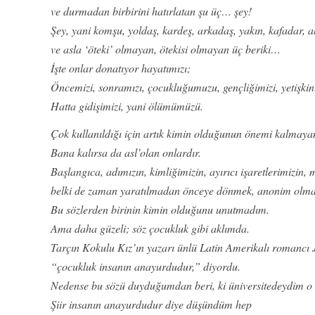
ve durmadan birbirini hatırlatan şu üç… şey!
Şey, yani komşu, yoldaş, kardeş, arkadaş, yakın, kafadar, ah
ve asla ‘öteki’ olmayan, ötekisi olmayan üç beriki…
İşte onlar donatıyor hayatımızı;
Öncemizi, sonramızı, çocukluğumuzu, gençliğimizi, yetişkin
Hatta gidişimizi, yani ölümümüzü.
Çok kullanıldığı için artık kimin olduğunun önemi kalmayan 
Bana kalırsa da asl’olan onlardır.
Başlangıca, adımızın, kimliğimizin, ayırıcı işaretlerimizi
belki de zaman yaratılmadan önceye dönmek, anonim olma
Bu sözlerden birinin kimin olduğunu unutmadım.
Ama daha güzeli; söz çocukluk gibi aklımda.
Tarçın Kokulu Kız’ın yazarı ünlü Latin Amerikalı romanc
“çocukluk insanın anayurdudur,” diyordu.
Nedense bu sözü duyduğumdan beri, ki üniversitedeydim o 
Şiir insanın anayurdudur diye düşündüm hep