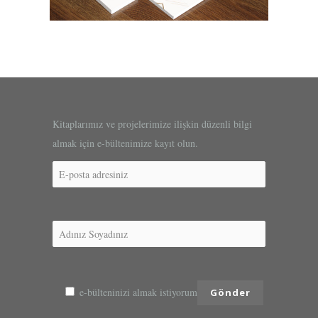
Kitaplarımız ve projelerimize ilişkin düzenli bilgi
almak için e-bültenimize kayıt olun.
e-bülteninizi almak istiyorum