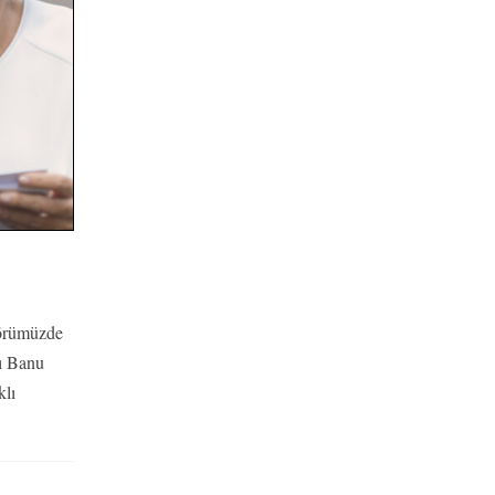
törümüzde
sı Banu
klı