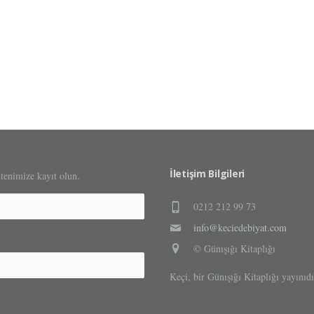
İletişim Bilgileri
ltenimize kayıt olun.
0212 212 99 73
info@keciedebiyat.com
© Günışığı Kitaplığı
Keçi, bir Günışığı Kitaplığı yayınıdı