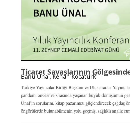
Ticaret Savaşlarının Gölgesind
Banu Ünal, Kenan Kocatürk
Türkiye Yayıncılar Birliği Başkanı ve Uluslararası Yayıncı
pandemi öncesi ve sırasında yaşanan büyük dönüşümün gele
Ünal’ın sorularını, kitap pazarımızı güçlendirecek çağdaş öne
öngörülerde bulunabilmenin yolu geçmişi sağlıklı analiz etm