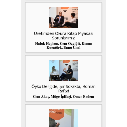
Üretimden Okura Kitap Piyasası
Sorunlarımız
Haluk Hepkon, Cem Özyiğit, Kenan
Kocatürk, Banu Ünal
Öykü Dergide, Şiir Sokakta, Roman
Rafta!
Cem Akaş, Müge İplikçi, Ömer Erdem