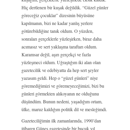
Hiç dertlenen bir kuşak değildik. “Güzel günler
göreceğiz çocuklar” dizesinin büyüsüne
kapılmanın, bizi ne kadar yanlış yerlere
götürebildiğine tanık oldum. O yüzden,
sonraları gerçeklerle yüzleşirken, biraz daha
acımasız ve sert yaklaşma taraftarı oldum.
Karamsar değil, aşırı gerçekçi ve fazla
yüzleşmeci oldum. Uğraştığım iki alan olan
gazetecilik ve edebiyatta da hep sert şeyler
yazasım geldi. Hep o “güzel günleri” niye
göremediğimizi ve göremeyeceğimizi, bizi bu
günleri görmekten alıkoyanın ne olduğunu
düşündüm. Bunun nedeni, yaşadığım ortam,
ülke, maruz kaldığım politik dil ve mesleğimdi.
Gazeteciliğimin ilk zamanlarında, 1990’dan
itibaren Güneş gazetesinde bir buçuk yıl