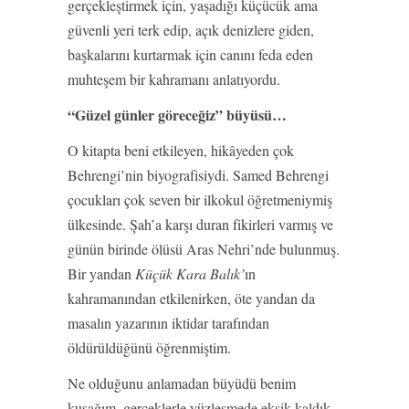
gerçekleştirmek için, yaşadığı küçücük ama
güvenli yeri terk edip, açık denizlere giden,
başkalarını kurtarmak için canını feda eden
muhteşem bir kahramanı anlatıyordu.
“Güzel günler göreceğiz” büyüsü…
O kitapta beni etkileyen, hikâyeden çok
Behrengi’nin biyografisiydi. Samed Behrengi
çocukları çok seven bir ilkokul öğretmeniymiş
ülkesinde. Şah’a karşı duran fikirleri varmış ve
günün birinde ölüsü Aras Nehri’nde bulunmuş.
Bir yandan
Küçük Kara Balık’
ın
kahramanından etkilenirken, öte yandan da
masalın yazarının iktidar tarafından
öldürüldüğünü öğrenmiştim.
Ne olduğunu anlamadan büyüdü benim
kuşağım, gerçeklerle yüzleşmede eksik kaldık.