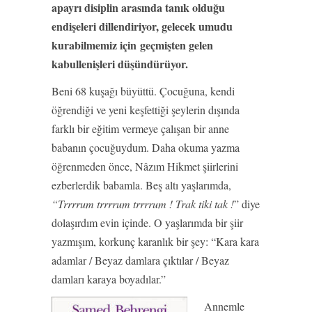
apayrı disiplin arasında tanık olduğu
endişeleri dillendiriyor, gelecek umudu
kurabilmemiz için
geçmişten gelen
kabullenişleri düşündürüyor.
Beni 68 kuşağı büyüttü. Çocuğuna, kendi
öğrendiği ve yeni keşfettiği şeylerin dışında
farklı bir eğitim vermeye çalışan bir anne
babanın çocuğuydum. Daha okuma yazma
öğrenmeden önce, Nâzım Hikmet şiirlerini
ezberlerdik babamla. Beş altı yaşlarımda,
“Trrrrum trrrrum trrrrum ! Trak tiki tak !
” diye
dolaşırdım evin içinde. O yaşlarımda bir şiir
yazmışım, korkunç karanlık bir şey: “Kara kara
adamlar / Beyaz damlara çıktılar / Beyaz
damları karaya boyadılar.”
Annemle