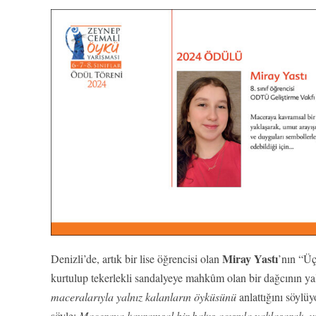
Miray Yastı
Denizli’de, artık bir lise öğrencisi olan
’nın “Üç
kurtulup tekerlekli sandalyeye mahkûm olan bir dağcının ya
maceralarıyla yalnız kalanların öyküsünü
anlattığını söyl
şöyle:
Maceraya kavramsal bir bakış açısıyla yaklaşarak, um