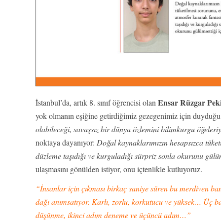
Ensar Rüzgar Pek
İstanbul’da, artık 8. sınıf öğrencisi olan
yok olmanın eşiğine getirdiğimiz gezegenimiz için duyduğu
olabileceği, savaşsız bir dünya özlemini bilimkurgu öğeleriy
noktaya dayanıyor:
Doğal kaynaklarımızın hesapsızca tüketil
düzleme taşıdığı ve kurguladığı sürpriz sonla okurunu gülü
ulaşmasını gönülden istiyor, onu içtenlikle kutluyoruz.
“İnsanlar için çıkması birkaç saniye süren bu merdiven ban
dağı anımsatıyor. Karlı, zorlu, korkutucu ve yüksek… Üç 
düşünme, ikinci adım deneme ve üçüncü adım…”