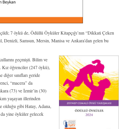
eçildi; 7 öykü de, Ödüllü Öyküler Kitapçığı’nın “Dikkati Çeken
l, Denizli, Samsun, Mersin, Manisa ve Ankara’dan gelen bu
kullarını geçmişti. Bilim ve
or. Kız öğrenciler (247 öykü),
ne diğer sınıfları geride
renci, “macera” da
kara (73) ve İzmir’in (30)
kım yaşayan illerinden
te olduğu gibi Hatay, Adana,
 da yine öyküler gelecek