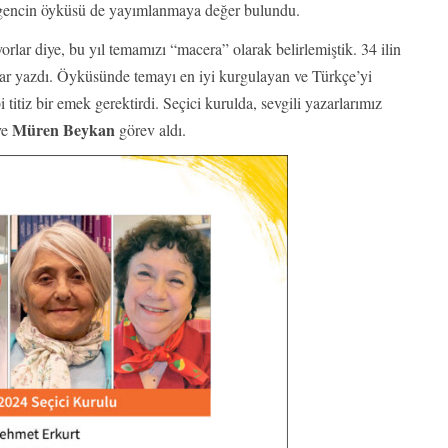
 gencin öyküsü de yayımlanmaya değer bulundu.
lar diye, bu yıl temamızı “macera” olarak belirlemiştik. 34 ilin
ralar yazdı. Öyküsünde temayı en iyi kurgulayan ve Türkçe’yi
itiz bir emek gerektirdi. Seçici kurulda, sevgili yazarlarımız
Müren Beykan
ve
görev aldı.