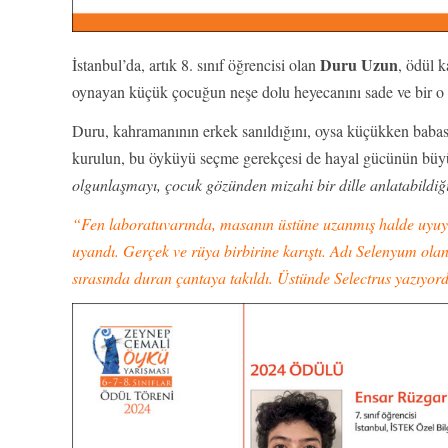
Duru Uzun
İstanbul’da, artık 8. sınıf öğrencisi olan
, ödül 
oynayan küçük çocuğun neşe dolu heyecanını sade ve bir o 
Duru, kahramanının erkek sanıldığını, oysa küçükken babası
kurulun, bu öyküyü seçme gerekçesi de hayal gücünün büy
olgunlaşmayı, çocuk gözünden mizahi bir dille anlatabildiğ
“Fen laboratuvarında, masanın üstüne uzanmış halde uyuyak
uyandı. Gerçek ve rüya birbirine karıştı. Adı Selenyum ola
sırasında duran çantaya takıldı. Üstünde Selectrus yazıyo