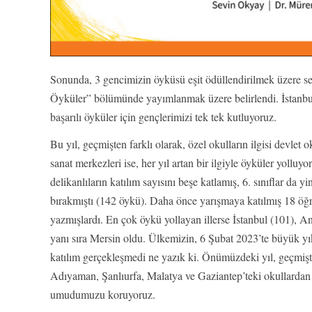
Sonunda, 3 gencimizin öyküsü eşit ödüllendirilmek üzere s
Öyküler” bölümünde yayımlanmak üzere belirlendi. İstanbu
başarılı öyküler için gençlerimizi tek tek kutluyoruz.
Bu yıl, geçmişten farklı olarak, özel okulların ilgisi devlet o
sanat merkezleri ise, her yıl artan bir ilgiyle öyküler yolluy
delikanlıların katılım sayısını beşe katlamış, 6. sınıflar da yi
bırakmıştı (142 öykü). Daha önce yarışmaya katılmış 18 öğ
yazmışlardı. En çok öykü yollayan illerse İstanbul (101), An
yanı sıra Mersin oldu. Ülkemizin, 6 Şubat 2023’te büyük yı
katılım gerçekleşmedi ne yazık ki. Önümüzdeki yıl, geçmiş
Adıyaman, Şanlıurfa, Malatya ve Gaziantep’teki okullardan
umudumuzu koruyoruz.