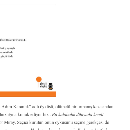
 Adım Karanlık” adlı öyküsü, ölümcül bir tırmanış kazasından
lnızlığına konuk ediyor bizi.
Bu kalabalık dünyada kendi
üyor Miray. Seçici kurulun onun öyküsünü seçme gerekçesi de
ut arayışını renklerle ve duyguları sembollerle güçlü ifade