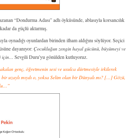
kazanan “Dondurma Adası” adlı öyküsünde, ablasıyla korsancılık
kadar da güçlü aktarmış.
yla oynadığı oyunlardan birinden ilham aldığını söylüyor. Seçici
üsüne dayanıyor:
Çocukluğun zengin hayal gücünü, büyümeyi ve
i için…
Sevgili Duru’yu gönülden kutluyoruz.
alan genç, öğretmenin sesi ve usulca dürtmesiyle irkilerek
n bir uzaylı mıydı o, yoksa Selim olan bir Dünyalı mı? […] Gözü,
rdu…”