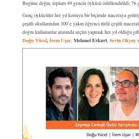
Bugüne değin, toplam 49 gencin öyküsü ödüllendirildi; 76
Genç öykücüler her yıl konuyu bir biçimde maceraya getiriyor
çeşitli okullarından 300’e yakın öğrenci türlü çeşitli mace
doğru kullananlar arasında seçim yapmak her yıl olduğu gibi t
Doğu Yücel
,
İrem Uşar
Mehmet Erkurt
Sevin Okyay
,
,