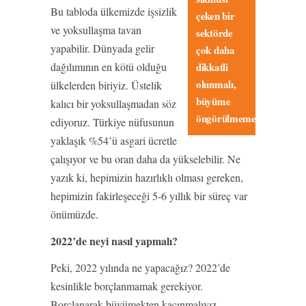
Bu tabloda ülkemizde işsizlik
çeken bir
ve yoksullaşma tavan
sektörde
yapabilir. Dünyada gelir
çok daha
dağılımının en kötü olduğu
dikkatli
olunmalı,
ülkelerden biriyiz. Üstelik
büyüme
kalıcı bir yoksullaşmadan söz
öngörülmemeli.
ediyoruz. Türkiye nüfusunun
yaklaşık %54’ü asgari ücretle
çalışıyor ve bu oran daha da yükselebilir. Ne
yazık ki, hepimizin hazırlıklı olması gereken,
hepimizin fakirleşeceği 5-6 yıllık bir süreç var
önümüzde.
2022’de neyi nasıl yapmalı?
Peki, 2022 yılında ne yapacağız? 2022’de
kesinlikle borçlanmamak gerekiyor.
Borçlanarak büyümekten kaçınmalıyız.