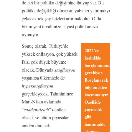
de net bir politika değişimine ihtiyaç var. Bu
politika değişikliği olmazsa, yabancı yatırımcıyı
çekecek tek şey faizleri artırmak olur. O da
bizim yeni tuvalimize, siyasi politikamıza
uymuyor.
Sonuç olarak, Türkiye’de
2022’de
yüksek enflasyon, çok yüksek
kesinlikle
faiz, çok düşük büyüme
borçlanmamak
olacak. Dünyada
stagflasyon
gerekiyor.
yaşanırsa ülkemizde de
Borçlanarak
hyperstagflasyon
büyümekten
gerçekleşecek. Tahminimce
kaçınmalıyız.
Mart-Nisan aylarında
Özellikle
yayıncılık
“
sudden-death
” denilen
gibi
olacak ve bütün piyasalar
hammadde
aniden duracak.
sıkıntısı