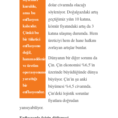
dolar civarında olacağı
kuruldu,
söyleniyor. Doğalgazdaki artış
ama bu
geçtiğimiz yılın 10 katına,
enflasyon
kalıcıdır.
kömür fiyatındaki artış da 3
Çünkü bu
katına ulaşmış durumda. Hem
bir tüketici
üreticiyi hem de hane halkını
enflasyonu
zorlayan artışlar bunlar.
değil,
Dünyanın bir diğer sorunu da
hammaddenin
Çin. Çin ekonomisi %6,5’in
ve üretim
operasyonunun
üzerinde büyüdüğünde dünya
yarattığı
büyüyor. Çin’in şu anki
bir
büyümesi %4,5 civarında.
enflasyondur.
Çin’deki lojistik sorunlar
fiyatlara doğrudan
yansıyabiliyor.
Enflasyonla faizin didişmesi…