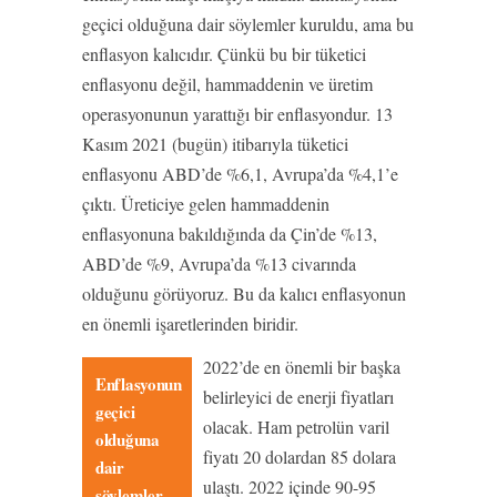
geçici olduğuna dair söylemler kuruldu, ama bu
enflasyon kalıcıdır. Çünkü bu bir tüketici
enflasyonu değil, hammaddenin ve üretim
operasyonunun yarattığı bir enflasyondur. 13
Kasım 2021 (bugün) itibarıyla tüketici
enflasyonu ABD’de %6,1, Avrupa’da %4,1’e
çıktı. Üreticiye gelen hammaddenin
enflasyonuna bakıldığında da Çin’de %13,
ABD’de %9, Avrupa’da %13 civarında
olduğunu görüyoruz. Bu da kalıcı enflasyonun
en önemli işaretlerinden biridir.
2022’de en önemli bir başka
Enflasyonun
belirleyici de enerji fiyatları
geçici
olacak. Ham petrolün varil
olduğuna
fiyatı 20 dolardan 85 dolara
dair
ulaştı. 2022 içinde 90-95
söylemler