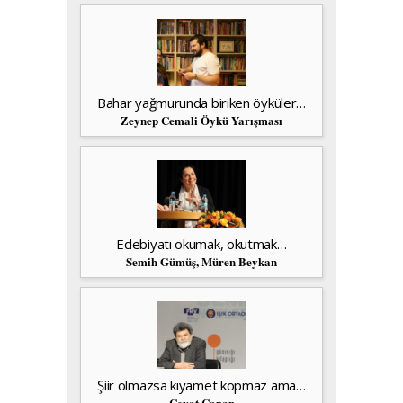
Bahar yağmurunda biriken öyküler…
Zeynep Cemali Öykü Yarışması
Edebiyatı okumak, okutmak…
Semih Gümüş, Müren Beykan
Şiir olmazsa kıyamet kopmaz ama…
Cevat Çapan