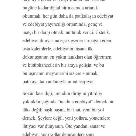
bugüne kadar dijital bir mecrada artarak
okunmak, her gün daha da patikalaşan edebiyat
ve edebiyat yayıncılığı ortamında, genç ve
inatçı bir dergi olmak mutluluk verici. Üstelik,
edebiyat dünyasına eşsiz eserler armağan eden
usta kalemlerle, edebiyatın insana ilk
dokunuşunun en yakın tanıkları olan öğretmen
ve kütüphanecilerin bir araya gelişini ve bu
buluşmanın meyvelerini sizlere sunmak,
patikaya tam anlamıyla umut serpiyor.
Sözün kesildiği, umudun dirliğini yitirdiği
yokluklar çağında “inadına edebiyat” demek bir
lüks değil; başlı başına bir inat, yeni bir yol
demek. Şeylere değil, yeni yollara, yöntemlere
ihtiyacı var dünyanın. Öte yandan, sanat ve
edebiyat, yeni yollar deneyenlere şans