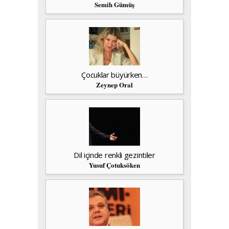
Semih Gümüş
Çocuklar büyürken…
Zeynep Oral
Dil içinde renkli gezintiler
Yusuf Çotuksöken