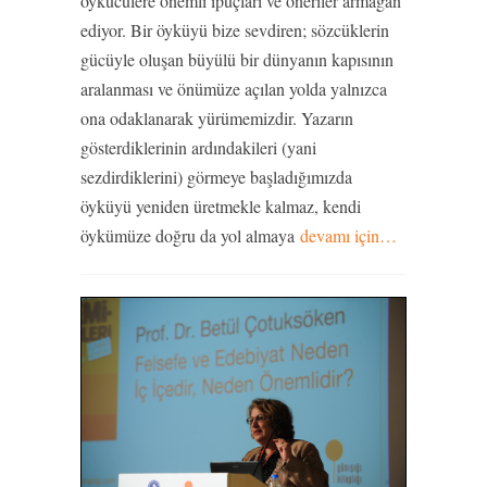
öykücülere önemli ipuçları ve öneriler armağan
ediyor. Bir öyküyü bize sevdiren; sözcüklerin
gücüyle oluşan büyülü bir dünyanın kapısının
aralanması ve önümüze açılan yolda yalnızca
ona odaklanarak yürümemizdir. Yazarın
gösterdiklerinin ardındakileri (yani
sezdirdiklerini) görmeye başladığımızda
öyküyü yeniden üretmekle kalmaz, kendi
öykümüze doğru da yol almaya
devamı için…