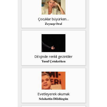
Çocuklar büyürken…
Zeynep Oral
Dil içinde renkli gezintiler
Yusuf Çotuksöken
Evetleyerek okumak
Selahattin Dilidüzgün