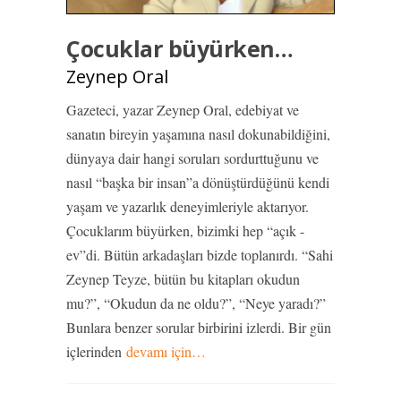
Çocuklar büyürken…
Zeynep Oral
Gazeteci, yazar Zeynep Oral, edebiyat ve
sanatın bireyin yaşamına nasıl dokunabildiğini,
dünyaya dair hangi soruları sordurttuğunu ve
nasıl “başka bir insan”a dönüştürdüğünü kendi
yaşam ve yazarlık deneyimleriyle aktarıyor.
Çocuklarım büyürken, bizimki hep “açık -
ev”di. Bütün arkadaşları bizde toplanırdı. “Sahi
Zeynep Teyze, bütün bu kitapları okudun
mu?”, “Okudun da ne oldu?”, “Neye yaradı?”
Bunlara benzer sorular birbirini izlerdi. Bir gün
içlerinden
devamı için…