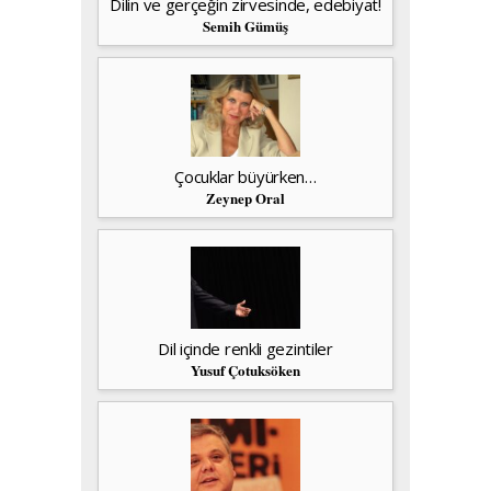
Dilin ve gerçeğin zirvesinde, edebiyat!
Semih Gümüş
Çocuklar büyürken…
Zeynep Oral
Dil içinde renkli gezintiler
Yusuf Çotuksöken