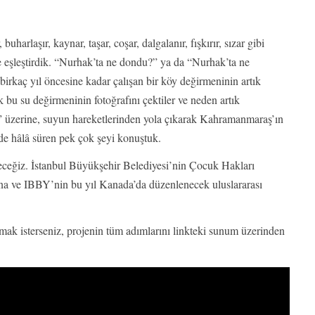
uharlaşır, kaynar, taşar, coşar, dalgalanır, fışkırır, sızar gibi
e eşleştirdik. “Nurhak’ta ne dondu?” ya da “Nurhak’ta ne
birkaç yıl öncesine kadar çalışan bir köy değirmeninin artık
bu su değirmeninin fotoğrafını çektiler ve neden artık
i” üzerine, suyun hareketlerinden yola çıkarak Kahramanmaraş’ın
de hâlâ süren pek çok şeyi konuştuk.
yeceğiz. İstanbul Büyükşehir Belediyesi’nin Çocuk Hakları
’na ve IBBY’nin bu yıl Kanada’da düzenlenecek uluslararası
mak isterseniz, projenin tüm adımlarını linkteki sunum üzerinden