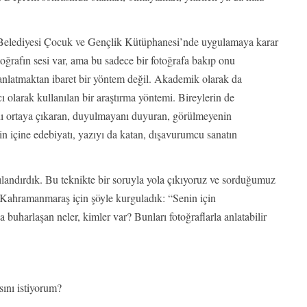
Belediyesi Çocuk ve Gençlik Kütüphanesi’nde uygulamaya karar
toğrafın sesi var, ama bu sadece bir fotoğrafa bakıp onu
nlatmaktan ibaret bir yöntem değil. Akademik olarak da
ı olarak kullanılan bir araştırma yöntemi. Bireylerin de
rını ortaya çıkaran, duyulmayanı duyuran, görülmeyenin
şin içine edebiyatı, yazıyı da katan, dışavurumcu sanatın
pılandırdık. Bu teknikte bir soruyla yola çıkıyoruz ve sorduğumuz
u Kahramanmaraş için şöyle kurguladık: “Senin için
uharlaşan neler, kimler var? Bunları fotoğraflarla anlatabilir
ını istiyorum?