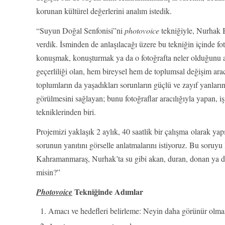
korunan kültürel değerlerini analım istedik.
“Suyun Doğal Senfonisi”ni
photovoice
tekniğiyle, Nurhak 
verdik. İsminden de anlaşılacağı üzere bu tekniğin içinde fo
konuşmak, konuşturmak ya da o fotoğrafta neler olduğunu a
geçerliliği olan, hem bireysel hem de toplumsal değişim arac
toplumların da yaşadıkları sorunların güçlü ve zayıf yanla
görülmesini sağlayan; bunu fotoğraflar aracılığıyla yapan, i
tekniklerinden biri.
Projemizi yaklaşık 2 aylık, 40 saatlik bir çalışma olarak ya
sorunun yanıtını görselle anlatmalarını istiyoruz. Bu soruy
Kahramanmaraş, Nurhak’ta su gibi akan, duran, donan ya da b
misin?”
Tekniğinde Adımlar
Photovoice
Amacı ve hedefleri belirleme: Neyin daha görünür olmas