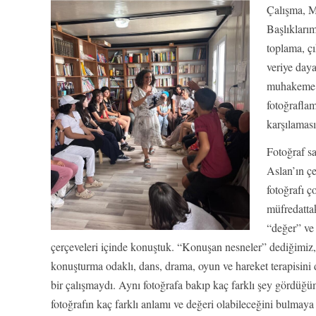
Çalışma, M
Başlıkları
toplama, ç
veriye day
muhakeme (
fotoğraflam
karşılaması
Fotoğraf s
Aslan’ın çe
fotoğrafı ç
müfredatta
“değer” ve
çerçeveleri içinde konuştuk. “Konuşan nesneler” dediğimiz,
konuşturma odaklı, dans, drama, oyun ve hareket terapisini
bir çalışmaydı. Aynı fotoğrafa bakıp kaç farklı şey gördüğ
fotoğrafın kaç farklı anlamı ve değeri olabileceğini bulmaya 