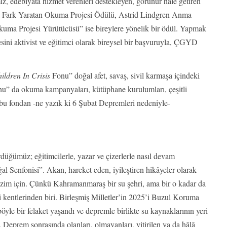
z, edebiyata hizmet verenleri destekleyen, görünür hale getiren
i Fark Yaratan Okuma Projesi Ödülü, Astrid Lindgren Anma
uma Projesi Yürütücüsü” ise bireylere yönelik bir ödül. Yapmak
sini aktivist ve eğitimci olarak bireysel bir başvuruyla, ÇGYD
ildren In Crisis
Fonu” doğal afet, savaş, sivil karmaşa içindeki
nu” da okuma kampanyaları, kütüphane kurulumları, çeşitli
k bu fondan -ne yazık ki 6 Şubat Depremleri nedeniyle-
rdüğümüz; eğitimcilerle, yazar ve çizerlerle nasıl devam
al Senfonisi”. Akan, hareket eden, iyileştiren hikâyeler olarak
im için. Çünkü Kahramanmaraş bir su şehri, ama bir o kadar da
i kentlerinden biri. Birleşmiş Milletler’in 2025’i Buzul Koruma
öyle bir felaket yaşandı ve depremle birlikte su kaynaklarının yeri
 Deprem sonrasında olanları, olmayanları, yitirilen ya da hâlâ