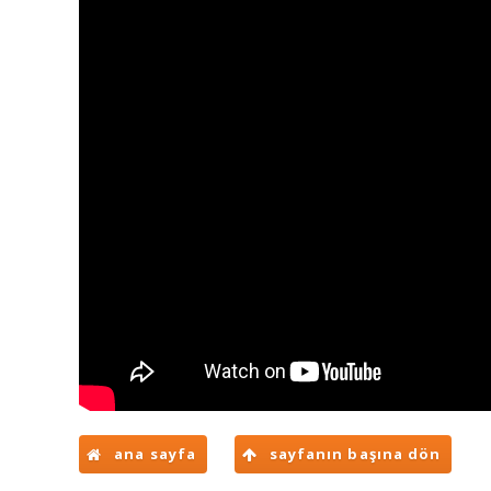
ana sayfa
sayfanın başına dön