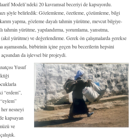
aarif Modeli’ndeki 20 kavramsal beceriyi de kapsıyordu.
mızı şöyle belirledik: Gözlemleme, özetleme, çözümleme, bilgi
ıkarım yapma, gözleme dayalı tahmin yürütme, mevcut bilgiye-
alı tahmin yürütme, yapılandırma, yorumlama, yansıtma,
akıl yürütme) ve değerlendirme. Gerek ön çalışmalarda gerekse
a aşamasında, birbirinin içine geçen bu becerilerin hepsini
 açısından da işlevsel bir projeydi.
anatçısı Yusuf
ktiği
ocuklarla
ki “erdem”,
 “eylem”
 her nesneyi
 de kapsayan
ümüzü ve
çalıştık.