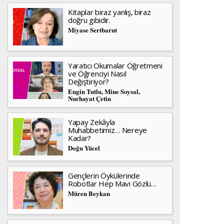
Kitaplar biraz yanlış, biraz
doğru gibidir.
Miyase Sertbarut
Yaratıcı Okumalar Öğretmeni
ve Öğrenciyi Nasıl
Değiştiriyor?
Engin Tutlu, Mine Soysal,
Nurhayat Çetin
Yapay Zekâyla
Muhabbetimiz… Nereye
Kadar?
Doğu Yücel
Gençlerin Öykülerinde
Robotlar Hep Mavi Gözlü…
Müren Beykan