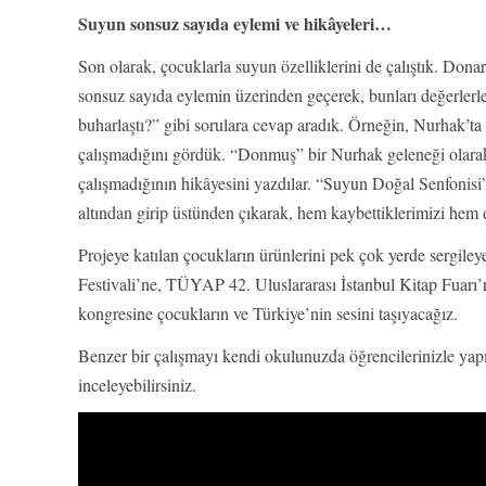
Suyun sonsuz sayıda eylemi ve hikâyeleri…
Son olarak, çocuklarla suyun özelliklerini de çalıştık. Donar, b
sonsuz sayıda eylemin üzerinden geçerek, bunları değerlerl
buharlaştı?” gibi sorulara cevap aradık. Örneğin, Nurhak’ta 
çalışmadığını gördük. “Donmuş” bir Nurhak geleneği olarak 
çalışmadığının hikâyesini yazdılar. “Suyun Doğal Senfonis
altından girip üstünden çıkarak, hem kaybettiklerimizi hem 
Projeye katılan çocukların ürünlerini pek çok yerde sergile
Festivali’ne, TÜYAP 42. Uluslararası İstanbul Kitap Fuarı
kongresine çocukların ve Türkiye’nin sesini taşıyacağız.
Benzer bir çalışmayı kendi okulunuzda öğrencilerinizle yap
inceleyebilirsiniz.