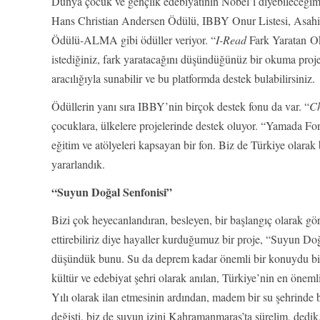
Dünya çocuk ve gençlik edebiyatının Nobel’i diyebileceğimi
Hans Christian Andersen Ödülü, IBBY Onur Listesi, Asah
Ödülü-ALMA gibi ödüller veriyor. “
I-Read
Fark Yaratan Ok
istediğiniz, fark yaratacağını düşündüğünüz bir okuma proje
aracılığıyla sunabilir ve bu platformda destek bulabilirsiniz.
Ödüllerin yanı sıra IBBY’nin birçok destek fonu da var. “
Ch
çocuklara, ülkelere projelerinde destek oluyor. “Yamada Fo
eğitim ve atölyeleri kapsayan bir fon. Biz de Türkiye olara
yararlandık.
“Suyun Doğal Senfonisi”
Bizi çok heyecanlandıran, besleyen, bir başlangıç olarak gö
ettirebiliriz diye hayaller kurduğumuz bir proje, “Suyun Doğ
düşündük bunu. Su da deprem kadar önemli bir konuydu biz
kültür ve edebiyat şehri olarak anılan, Türkiye’nin en öneml
Yılı olarak ilan etmesinin ardından, madem bir su şehrinde b
değişti, biz de suyun izini Kahramanmaraş’ta sürelim, dedik.