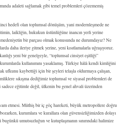
ılımında adaleti sağlamak gibi temel problemleri çözememiş
kinci hedefi olan toplumsal dönüşüm, yani modernleşmede ne
imin, laikliğin, hukukun üstünlüğüne inancın yerli yerine
 medeniyetin bir parçası olmak konusunda ne durumdayız? Ne
arda daha ileriye gitmek yerine, yeni kısıtlamalarla uğraşıyoruz.
nlığı yeni bir genelgeyle, “toplumsal cinsiyet eşitliği”
 kurumlarda kullanımını yasaklamış. Türkiye hâlâ kendi kimliğini
ak ufkunu kaybettiği için bir şeyleri telaşla oldurmaya çalışan,
mliklere sıkışma dediğimiz toplumsal ve siyasal problemleri de
ni sadece eğitimle değil, ülkenin bu genel ahvali üzerinden
vam etmesi. Müthiş bir iç göç hareketi, büyük metropollere doğru
i bozarken, kurumlara ve kurallara olan güvensizliğimizden dolayı
izi bugünkü umutsuzluğun ve kutuplaşmanın sınırındaki halimize