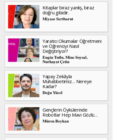
Kitaplar biraz yanlış, biraz
doğru gibidir.
Miyase Sertbarut
Yaratıcı Okumalar Öğretmeni
ve Öğrenciyi Nasıl
Değiştiriyor?
Engin Tutlu, Mine Soysal,
Nurhayat Çetin
Yapay Zekâyla
Muhabbetimiz… Nereye
Kadar?
Doğu Yücel
Gençlerin Öykülerinde
Robotlar Hep Mavi Gözlü…
Müren Beykan