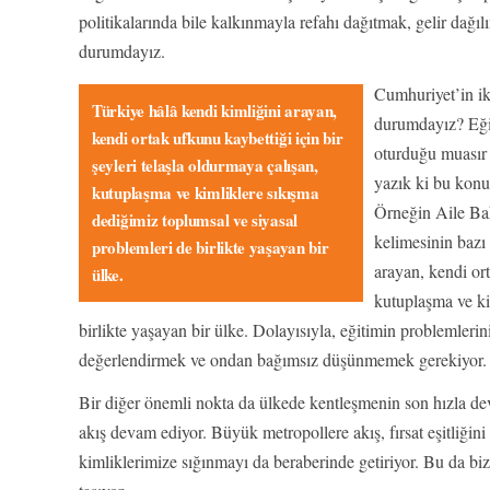
politikalarında bile kalkınmayla refahı dağıtmak, gelir dağ
durumdayız.
Cumhuriyet’in i
Türkiye hâlâ kendi kimliğini arayan,
durumdayız? Eğit
kendi ortak ufkunu kaybettiği için bir
oturduğu muasır
şeyleri telaşla oldurmaya çalışan,
yazık ki bu konul
kutuplaşma ve kimliklere sıkışma
Örneğin Aile Baka
dediğimiz toplumsal ve siyasal
kelimesinin bazı
problemleri de birlikte yaşayan bir
arayan, kendi ort
ülke.
kutuplaşma ve ki
birlikte yaşayan bir ülke. Dolayısıyla, eğitimin problemleri
değerlendirmek ve ondan bağımsız düşünmemek gerekiyor.
Bir diğer önemli nokta da ülkede kentleşmenin son hızla de
akış devam ediyor. Büyük metropollere akış, fırsat eşitliğin
kimliklerimize sığınmayı da beraberinde getiriyor. Bu da b