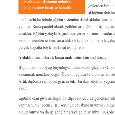
olarak sınıf atlamanın mümkün
şeylerden biri, a
olduğuna dair inanç ve kabuldü.
olduğuna dair i
imkânsızlıklar içinde eğitim sistemine dahil oldular, ama edind
yaptılar. Buna paralel olarak gelirleri arttı. Gelir artışına par
atladılar. Eğitim yoluyla başarılı kariyerler kurmuş insanlar,
kendini yeniden üreten, ama ahlaklı kalarak, alınteriyle çal
gerçek hayatta böyle bir fırsat eşitliği yok.
Ahlaklı insan olarak başarmak mümkün değilse…
Bugün benim doğup büyüdüğüm kasabadan çıkıp da Ortadoğu 
kazanmak mümkün değil. Öyle bir eğitim ve diploma almada
Artık diploma sahibi bir gencin bile -bırakın ailesini, yeğenin
yakın.
Eğitime olan güvensizliğin bir diğer sonucu da gençlerin z
yapmalıyım?” sorusu. Bu sorunun cevabından umudu olmaya
öldürebiliyor ya da üç genç bir araya gelip İstanbul’un göb