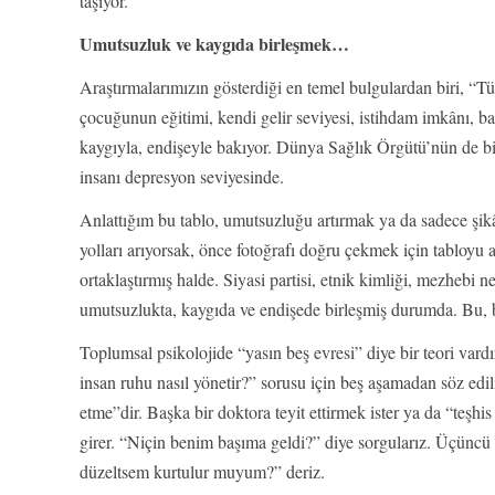
taşıyor.
Umutsuzluk ve kaygıda birleşmek…
Araştırmalarımızın gösterdiği en temel bulgulardan biri, “T
çocuğunun eğitimi, kendi gelir seviyesi, istihdam imkânı, b
kaygıyla, endişeyle bakıyor. Dünya Sağlık Örgütü’nün de b
insanı depresyon seviyesinde.
Anlattığım bu tablo, umutsuzluğu artırmak ya da sadece şikây
yolları arıyorsak, önce fotoğrafı doğru çekmek için tabloyu 
ortaklaştırmış halde. Siyasi partisi, etnik kimliği, mezhebi
umutsuzlukta, kaygıda ve endişede birleşmiş durumda. Bu, ber
Toplumsal psikolojide “yasın beş evresi” diye bir teori vard
insan ruhu nasıl yönetir?” sorusu için beş aşamadan söz ed
etme”dir. Başka bir doktora teyit ettirmek ister ya da “teşhi
girer. “Niçin benim başıma geldi?” diye sorgularız. Üçüncü
düzeltsem kurtulur muyum?” deriz.