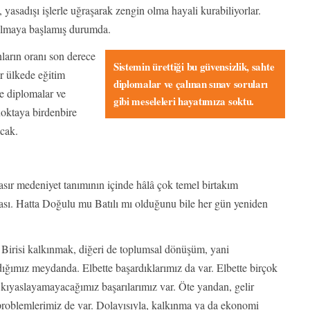
yasadışı işlerle uğraşarak zengin olma hayali kurabiliyorlar.
olmaya başlamış durumda.
ların oranı son derece
Sistemin ürettiği bu güvensizlik, sahte
r ülkede eğitim
diplomalar ve çalınan sınav soruları
te diplomalar ve
gibi meseleleri hayatımıza soktu.
noktaya birdenbire
cak.
sır medeniyet tanımının içinde hâlâ çok temel birtakım
ası. Hatta Doğulu mu Batılı mı olduğunu bile her gün yeniden
. Birisi kalkınmak, diğeri de toplumsal dönüşüm, yani
ımız meydanda. Elbette başardıklarımız da var. Elbette birçok
le kıyaslayamayacağımız başarılarımız var. Öte yandan, gelir
problemlerimiz de var. Dolayısıyla, kalkınma ya da ekonomi