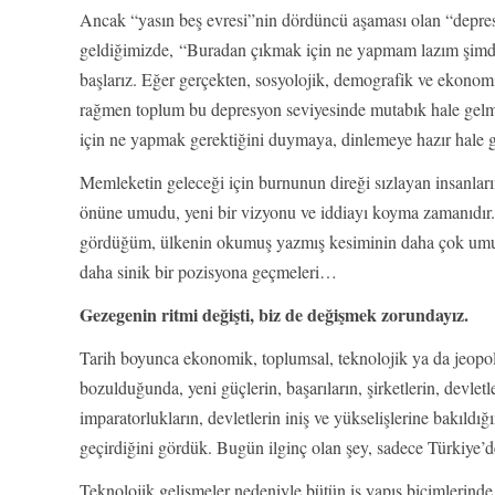
Ancak “yasın beş evresi”nin dördüncü aşaması olan “depre
geldiğimizde, “Buradan çıkmak için ne yapmam lazım şim
başlarız. Eğer gerçekten, sosyolojik, demografik ve ekonomik
rağmen toplum bu depresyon seviyesinde mutabık hale gel
için ne yapmak gerektiğini duymaya, dinlemeye hazır hale g
Memleketin geleceği için burnunun direği sızlayan insanlar
önüne umudu, yeni bir vizyonu ve iddiayı koyma zamanıdı
gördüğüm, ülkenin okumuş yazmış kesiminin daha çok umut
daha sinik bir pozisyona geçmeleri…
Gezegenin ritmi değişti, biz de değişmek zorundayız.
Tarih boyunca ekonomik, toplumsal, teknolojik ya da jeopol
bozulduğunda, yeni güçlerin, başarıların, şirketlerin, devle
imparatorlukların, devletlerin iniş ve yükselişlerine bakıldığ
geçirdiğini gördük. Bugün ilginç olan şey, sadece Türkiye’d
Teknolojik gelişmeler nedeniyle bütün iş yapış biçimlerinde 