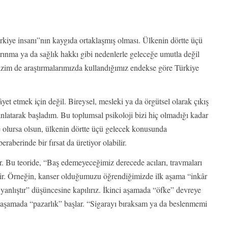
ürkiye insanı”nın kaygıda ortaklaşmış olması. Ülkenin dörtte üçü
arınma ya da sağlık hakkı gibi nedenlerle geleceğe umutla değil
izim de araştırmalarımızda kullandığımız endekse göre Türkiye
et etmek için değil. Bireysel, mesleki ya da örgütsel olarak çıkış
anlatarak başladım. Bu toplumsal psikoloji bizi hiç olmadığı kadar
 ne olursa olsun, ülkenin dörtte üçü gelecek konusunda
aberinde bir fırsat da üretiyor olabilir.
ır. Bu teoride, “Baş edemeyeceğimiz derecede acıları, travmaları
ilir. Örneğin, kanser olduğumuzu öğrendiğimizde ilk aşama “inkâr
s yanlıştır” düşüncesine kapılırız. İkinci aşamada “öfke” devreye
 aşamada “pazarlık” başlar. “Sigarayı bıraksam ya da beslenmemi