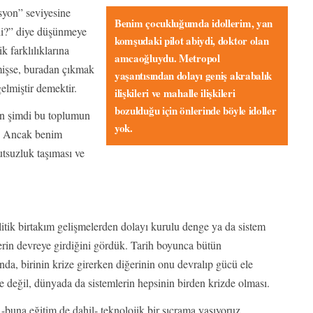
syon” seviyesine
Benim çocukluğumda idollerim, yan
di?” diye düşünmeye
komşudaki pilot abiydi, doktor olan
 farklılıklarına
amcaoğluydu. Metropol
mişse, buradan çıkmak
yaşantısından dolayı geniş akrabalık
elmiştir demektir.
ilişkileri ve mahalle ilişkileri
bozulduğu için önlerinde böyle idoller
ın şimdi bu toplumun
yok.
r. Ancak benim
suzluk taşıması ve
itik birtakım gelişmelerden dolayı kurulu denge ya da sistem
tlerin devreye girdiğini gördük. Tarih boyunca bütün
ında, birinin krize girerken diğerinin onu devralıp gücü ele
e değil, dünyada da sistemlerin hepsinin birden krizde olması.
-buna eğitim de dahil- teknolojik bir sıçrama yaşıyoruz.