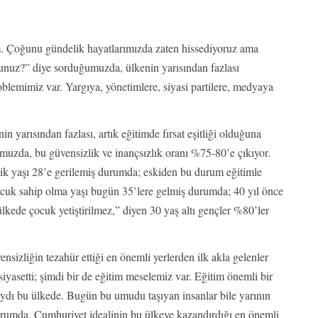
im. Çoğunu gündelik hayatlarımızda zaten hissediyoruz ama
sunuz?” diye sorduğumuzda, ülkenin yarısından fazlası
blemimiz var. Yargıya, yönetimlere, siyasi partilere, medyaya
 yarısından fazlası, artık eğitimde fırsat eşitliği olduğuna
umuzda, bu güvensizlik ve inançsızlık oranı %75-80’e çıkıyor.
lik yaşı 28’e gerilemiş durumda; eskiden bu durum eğitimle
çocuk sahip olma yaşı bugün 35’lere gelmiş durumda; 40 yıl önce
ülkede çocuk yetiştirilmez,” diyen 30 yaş altı gençler %80’ler
nsizliğin tezahür ettiği en önemli yerlerden ilk akla gelenler
iyasetti; şimdi bir de eğitim meselemiz var. Eğitim önemli bir
cıydı bu ülkede. Bugün bu umudu taşıyan insanlar bile yarının
rumda. Cumhuriyet idealinin bu ülkeye kazandırdığı en önemli