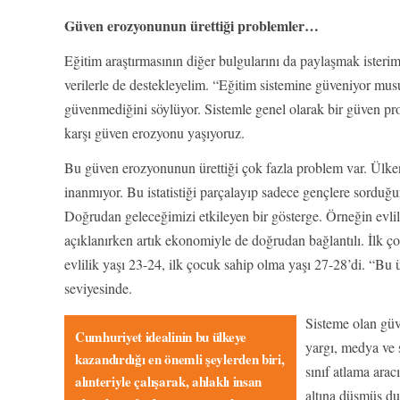
Güven erozyonunun ürettiği problemler…
Eğitim araştırmasının diğer bulgularını da paylaşmak ister
verilerle de destekleyelim. “Eğitim sistemine güveniyor mu
güvenmediğini söylüyor. Sistemle genel olarak bir güven pro
karşı güven erozyonu yaşıyoruz.
Bu güven erozyonunun ürettiği çok fazla problem var. Ülkenin
inanmıyor. Bu istatistiği parçalayıp sadece gençlere sorduğ
Doğrudan geleceğimizi etkileyen bir gösterge. Örneğin evli
açıklanırken artık ekonomiyle de doğrudan bağlantılı. İlk 
evlilik yaşı 23-24, ilk çocuk sahip olma yaşı 27-28’di. “Bu 
seviyesinde.
Sisteme olan güve
Cumhuriyet idealinin bu ülkeye
yargı, medya ve s
kazandırdığı en önemli şeylerden biri,
sınıf atlama ara
alınteriyle çalışarak, ahlaklı insan
altına düşmüş du