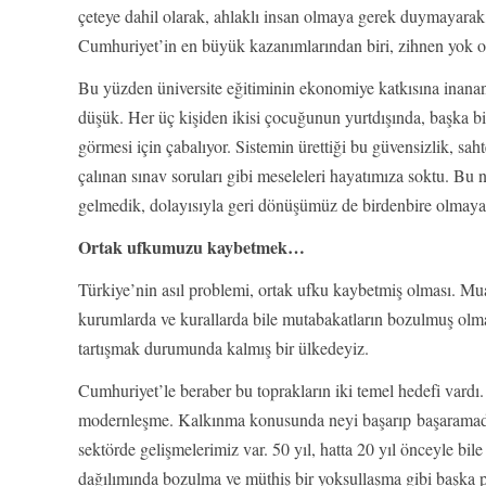
çeteye dahil olarak, ahlaklı insan olmaya gerek duymayarak, 
Cumhuriyet’in en büyük kazanımlarından biri, zihnen yok 
Bu yüzden üniversite eğitiminin ekonomiye katkısına inanan
düşük. Her üç kişiden ikisi çocuğunun yurtdışında, başka bi
görmesi için çabalıyor. Sistemin ürettiği bu güvensizlik, sah
çalınan sınav soruları gibi meseleleri hayatımıza soktu. Bu 
gelmedik, dolayısıyla geri dönüşümüz de birdenbire olmaya
Ortak ufkumuzu kaybetmek…
Türkiye’nin asıl problemi, ortak ufku kaybetmiş olması. Mua
kurumlarda ve kurallarda bile mutabakatların bozulmuş olm
tartışmak durumunda kalmış bir ülkedeyiz.
Cumhuriyet’le beraber bu toprakların iki temel hedefi vardı
modernleşme. Kalkınma konusunda neyi başarıp başaramadığ
sektörde gelişmelerimiz var. 50 yıl, hatta 20 yıl önceyle bi
dağılımında bozulma ve müthiş bir yoksullaşma gibi başka 