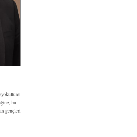
syokültürel
eğine, bu
an gençleri