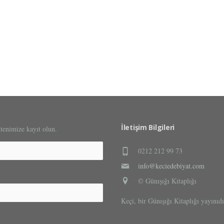
İletişim Bilgileri
ltenimize kayıt olun.
0212 212 99 73
info@keciedebiyat.com
© Günışığı Kitaplığı
Keçi, bir Günışığı Kitaplığı yayınıdı