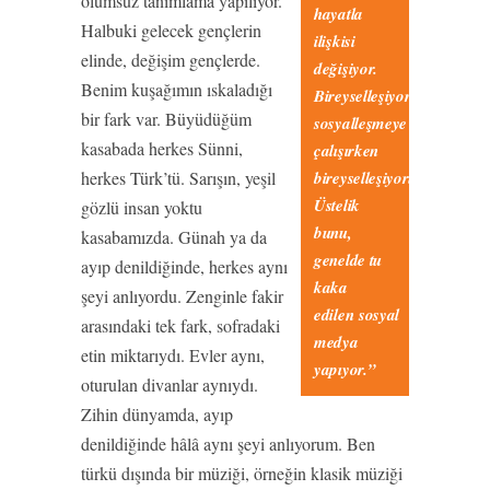
olumsuz tanımlama yapılıyor.
hayatla
Halbuki gelecek gençlerin
ilişkisi
elinde, değişim gençlerde.
değişiyor.
Benim kuşağımın ıskaladığı
Bireyselleşiyoruz;
bir fark var. Büyüdüğüm
sosyalleşmeye
kasabada herkes Sünni,
çalışırken
herkes Türk’tü. Sarışın, yeşil
bireyselleşiyoruz.
Üstelik
gözlü insan yoktu
bunu,
kasabamızda. Günah ya da
genelde tu
ayıp denildiğinde, herkes aynı
kaka
şeyi anlıyordu. Zenginle fakir
edilen
sosyal
arasındaki tek fark, sofradaki
medya
etin miktarıydı. Evler aynı,
yapıyor.”
oturulan divanlar aynıydı.
Zihin dünyamda, ayıp
denildiğinde hâlâ aynı şeyi anlıyorum. Ben
türkü dışında bir müziği, örneğin klasik müziği