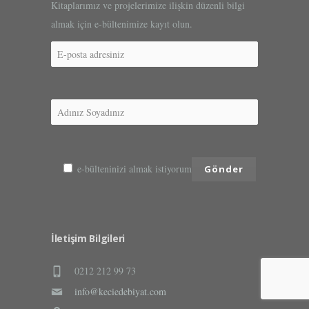
Kitaplarımız ve projelerimize ilişkin düzenli bilgi
almak için e-bültenimize kayıt olun.
e-bülteninizi almak istiyorum
İletişim Bilgileri
0212 212 99 73
info@keciedebiyat.com