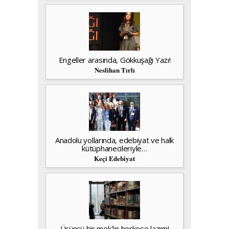
Engeller arasında, Gökkuşağı Yazı!
Neslihan Tırlı
Anadolu yollarında, edebiyat ve halk
kütüphanecileriyle…
Keçi Edebiyat
Üçüncü bir mekân herkese lazım!