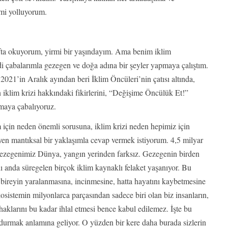
imi yolluyorum.
ıfta okuyorum, yirmi bir yaşındayım. Ama benim iklim
ndi çabalarımla gezegen ve doğa adına bir şeyler yapmaya çalıştım.
2021’in Aralık ayından beri İklim Öncüleri’nin çatısı altında,
in iklim krizi hakkındaki fikirlerini, “Değişime Öncülük Et!”
rmaya çabalıyoruz.
m için neden önemli sorusuna, iklim krizi neden hepimiz için
yen mantıksal bir yaklaşımla cevap vermek istiyorum. 4,5 milyar
gezegenimiz Dünya, yangın yerinden farksız. Gezegenin birden
nı anda süregelen birçok iklim kaynaklı felaket yaşanıyor. Bu
z bireyin yaralanmasına, incinmesine, hatta hayatını kaybetmesine
osistemin milyonlarca parçasından sadece biri olan biz insanların,
 haklarını bu kadar ihlal etmesi bence kabul edilemez. İşte bu
rdurmak anlamına geliyor. O yüzden bir kere daha burada sizlerin