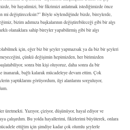
izde, bir hayalimizi, bir fikrimizi anlatmak istediğimizde önce
n mi değiştireceksin?” Böyle söylendiğinde bizde, bireylerde,
imiz, bizim adımıza başkalarının değiştirebileceği gibi bir algı
lı olanaklara sahip bireyler yapabilirmiş gibi bir algı
labilmek için, eğer biz bir şeyler yapmazsak ya da biz bir şeyleri
lmeyeceğini, çünkü değişimin hepimizden, her birimizden
şlatabiliyor, sonra bin kişi oluyoruz, daha sonra da bir
 inanarak, bağlı kalarak mücadeleye devam ettim. Çok
rin yaptıklarını görüyordum, ilgi alanlarını sorguluyor,
dum.
r üretmekti. Yazıyor, çiziyor, düşünüyor, hayal ediyor ve
 çalışırdım. Bu yolda hayallerimi, fikirlerimi büyüterek, onlara
ücadele ettiğim için şimdiye kadar çok olumlu şeylerle