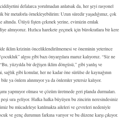
ciddiyetini defalarca yorulmadan anlatsak da, her şeyi rasyonel
 bir metaforla örnekleyebilirim: Uzun süredir yaşadığımız, çok
ke altında. Ütüyü fişten çekmek yerine, evimizin emlak
iye almıyoruz. Hızlıca harekete geçmek için bürokratlara bir kere
de iklim krizinin önceliklendirilmemesi ve öneminin yeterince
“çocukluk” algısı gibi bazı önyargılara maruz kalıyoruz. “Siz ne
a “Bu, yüzyılda bir değişen iklim döngüsü,” gibi yanlış ve
, sağlık gibi konular, her ne kadar öne sürülse de kaynağının
 bile ya önlem alınmıyor ya da önlemler yetersiz kalıyor.
ylaşımı yapmıyor olması ve çözüm üretmede geri planda durmaları.
 peşi sıra geliyor. Halka halka büyüyen bu zincirin neresindesiniz
imiz bu mücadeleye katılmakta aileleri ve çevreleri nedeniyle
ocuk ve genç durumun farkına varıyor ve bu düzene karşı çıkıyor.