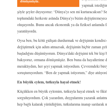
dönüşmüşüz.
yapmak istediğim
şöyle şeyler duyuyoruz: “Dünya’yı sen mi kurtaracaksın? Se
toplumdaki herkeste aslında Dünya’yı bizim değiştiremeyeceğ
oluşuyordu. Bunu ancak ekonomik ya da fiziksel anlamda fark
yaratılıyordu.
Oysa ben, bu kötü gidişatı durdurmak ve değişimin kendisi o
değiştirmek için adım atmazsak, değişimin hiçbir zaman ge
başladığını düşünüyorum. Dünya’daki değişimi tek bir kişi ba
bakıyoruz, ormana dönüşmüşüz. Ben buna da hayallerime de
meraklıydım, her şeyi yapmak istiyordum. Çevremdeki bireyle
soruşturuyordum. “Ben de yapmak istiyorum,” diye atılıyor
En büyük eylem, tutkuyla hayal etmek!
Küçükken en büyük eylemim, tutkuyla hayal etmek ve fikirle
sorguluyordum. Çok yazardım, duygularımı yazarak anlatmaya
hep bağlı kalarak yürüdüğüm, tutkularıma inanıp sarılarak m