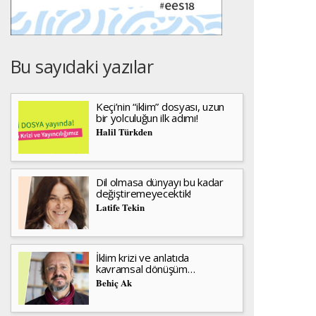
Bu sayıdaki yazılar
Keçi’nin “iklim” dosyası, uzun
bir yolculuğun ilk adımı!
Halil Türkden
Dil olmasa dünyayı bu kadar
değiştiremeyecektik!
Latife Tekin
İklim krizi ve anlatıda
kavramsal dönüşüm…
Behiç Ak