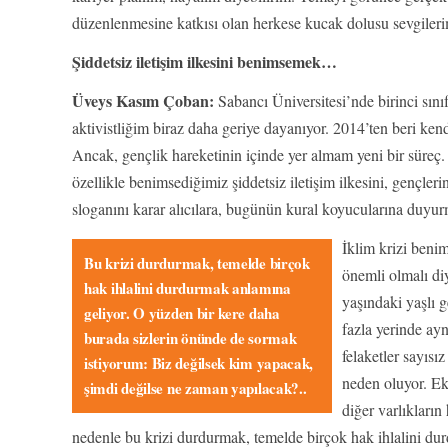
düzenlenmesine katkısı olan herkese kucak dolusu sevgiler
Şiddetsiz iletişim ilkesini benimsemek…
Üveys Kasım Çoban:
Sabancı Üniversitesi’nde birinci sın
aktivistliğim biraz daha geriye dayanıyor. 2014’ten beri ke
Ancak, gençlik hareketinin içinde yer almam yeni bir süreç. 
özellikle benimsediğimiz şiddetsiz iletişim ilkesini, gençler
sloganını karar alıcılara, bugünün kural koyucularına duyu
İklim krizi beni
Bu krizi durdurmak, temelde birçok
önemli olmalı di
hak ihlalini durdurmak anlamına
yaşındaki yaşlı 
geliyor. O yüzden bir kere daha
fazla yerinde ay
burada sizlerin önünde de sormak
felaketler sayısı
istiyorum: Biz değilsek kim yapacak,
neden oluyor. Ek
şimdi değilse ne zaman yapılacak?..
diğer varlıkların
nedenle bu krizi durdurmak, temelde birçok hak ihlalini du