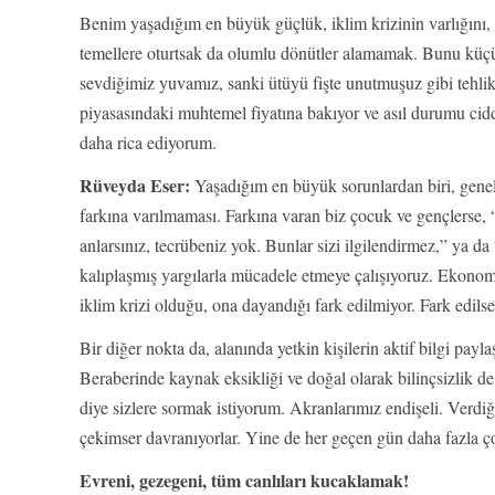
Benim yaşadığım en büyük güçlük, iklim krizinin varlığını, 
temellere oturtsak da olumlu dönütler alamamak. Bunu küçük
sevdiğimiz yuvamız, sanki ütüyü fişte unutmuşuz gibi tehli
piyasasındaki muhtemel fiyatına bakıyor ve asıl durumu cidd
daha rica ediyorum.
Rüveyda Eser:
Yaşadığım en büyük sorunlardan biri, genel
farkına varılmaması. Farkına varan biz çocuk ve gençlerse, 
anlarsınız, tecrübeniz yok. Bunlar sizi ilgilendirmez,” ya d
kalıplaşmış yargılarla mücadele etmeye çalışıyoruz. Ekonomi
iklim krizi olduğu, ona dayandığı fark edilmiyor. Fark edilse
Bir diğer nokta da, alanında yetkin kişilerin aktif bilgi pa
Beraberinde kaynak eksikliği ve doğal olarak bilinçsizlik de
diye sizlere sormak istiyorum. Akranlarımız endişeli. Verdiğ
çekimser davranıyorlar. Yine de her geçen gün daha fazla ç
Evreni, gezegeni, tüm canlıları kucaklamak!