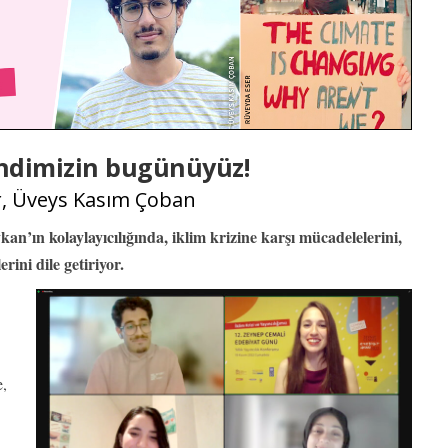
endimizin bugünüyüz!
r, Üveys Kasım Çoban
kan’ın kolaylayıcılığında, iklim krizine karşı mücadelelerini,
rini dile getiriyor.
e,