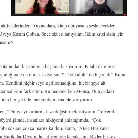
aktivistlerinden. Yayıncılara, kitap dünyasına seslenecekler.
eys Kasım Çoban, önce sizleri tanıyalım. İklim krizi sizin için
ısınız?
kitabından bir alıntıyla başlamak istiyorum. Kitabı ilk elime
üyüdüğünde ne olmak istiyorsun?’, ‘İyi kalpli,’ dedi çocuk.” Bunu
 Kendimi hiçbir şeye sığdıramadığımı, hiçbir şeye ait
stemediğimi fark ettim. Bu nedenle ben Melisa, Dünya’daki
için her şekilde, her yerde mücadele veriyorum.
n, “Dünya’yı kurtarmak ve değiştirmek istiyorum,” diyerek
öylediğimde, insanlara hikâyemi anlattığımda, “Çok
 gibi sözlere çokça maruz kaldım. Hatta, “Alice Harikalar
 Harikalar Diyarında,” diyenlerle karşılaştım. Bizler bir şey