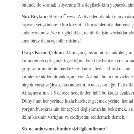
önünde de sormak istiyorum: Biz değilsek kim yapacak, şim
Naz Beykan:
Harika Üveys! Aktivistler olarak konuyu akran
taşıyan yetişkinlere iklim krizini, iklim adaletini anlatmaya 
anlatıyorsunuz. Ne tür güçlükler, ne tür iletişim zorluklarıyl
ama biraz daha açabilir misiniz?
Üveys Kasım Çoban:
İklim için çalışan biri olarak iletişim
kurarken en çok güçlük çektiğim, belki de beni en çok yora
grup sanırım otorite merkezleri, karar alıcılar. Bürokrasinin
kuralcı ve akılcı bir yaklaşımı var. Aslında bu, uzun vadede
birçok yarar sağlıyor, farkındayım. Ancak, örneğin Paris İk
Anlaşması’nın 1,5 derece hedefinden hâlâ bu kadar uzakke
Dünya’nın her yerinde hızla harekete geçmek yerine, hantal
yorgun bürokrasinin bir şeyleri değiştirmesini beklemek, asl
iklim krizinin varlığını ve ciddiyetini reddetmek demek.
Siz ne anlarsınız, bunlar sizi ilgilendirmez!