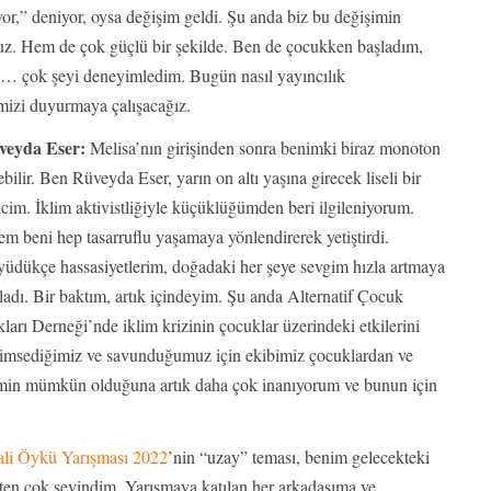
iyor,” deniyor, oysa değişim geldi. Şu anda biz bu değişimin
ruz. Hem de çok güçlü bir şekilde. Ben de çocukken başladım,
ı… çok şeyi deneyimledim. Bugün nasıl yayıncılık
mizi duyurmaya çalışacağız.
veyda Eser:
Melisa’nın girişinden sonra benimki biraz monoton
ebilir. Ben Rüveyda Eser, yarın on altı yaşına girecek liseli bir
cim. İklim aktivistliğiyle küçüklüğümden beri ilgileniyorum.
em beni hep tasarruflu yaşamaya yönlendirerek yetiştirdi.
üdükçe hassasiyetlerim, doğadaki her şeye sevgim hızla artmaya
ladı. Bir baktım, artık içindeyim. Şu anda Alternatif Çocuk
ları Derneği’nde iklim krizinin çocuklar üzerindeki etkilerini
enimsediğimiz ve savunduğumuz için ekibimiz çocuklardan ve
işimin mümkün olduğuna artık daha çok inanıyorum ve bunun için
li Öykü Yarışması 2022
’nin “uzay” teması, benim gelecekteki
ten çok sevindim. Yarışmaya katılan her arkadaşıma ve