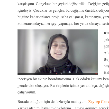
karşılaştım. Gerçekten bir şeyleri değiştirdik. “Değişim gel
içindeyiz. Çocuklar ve gençler, bu değişime öncülük ediyo
bugüne kadar onlarca proje, saha çalışması, kampanya, yaz
konferansındayız; her şeyi yapmaya, her yerde olmaya, sesi
Rü
gel
gen
Ail
Büy
baş
Hak
inceleyen bir ekipte koordinatörüm. Hak odaklı katılımı b
gençlerden oluşuyor. Bu ekiplerin içinde yer aldıkça, değ
çalışıyorum.
Burada olduğum için de fazlasıyla mutluyum.
Zeynep Cema
kariyer planım, hayalim diyebilirim. Temayı görünce gerçek