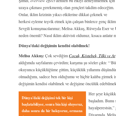
Şimdi,
overview effect
denilen bu etkiyi deneyimlemek için
uzaya çıkması gerekmemiş olan gençleri takdim edeceğim.
Onlar, iklim krizinin yıkıcı etkilerine dikkat çekmek ve
herkesi eyleme teşvik etmek için çalışan binlerce genç iklim 
Sevgili konuşmacılarımız; Melisa Akkuş, Rüveyda Eser ve Üv
neden önemli? Nasıl iklim aktivisti oldunuz, kısaca anlatır m
Dünya’daki değişimin kendisi olabilmek!
Melisa Akkuş:
Çok sevdiğim
Çocuk, Köstebek, Tilki ve At
aldığımda sayfalarını çevirdim; karşıma şu sözler çıktı: “‘B
okuyunca küçüklüğüme gittim, küçüklük yıllarımı düşündüm.
olmadığımı, sadece ben olduğumu ve hiçbir kalıba girmek i
değişimin kendisi olabilmek ve değişime öncülük edebilmek 
Her şeye küçükke
Dünya’daki değişimi tek bir kişi
başladım. Bunu s
başlatabiliyor, sonra bin kişi oluyoruz,
hayalperestsin,”
daha sonra da bir bakıyoruz, ormana
Diyarında, Melisa