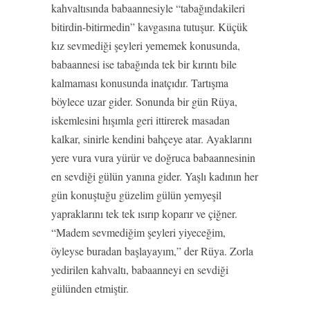
kahvaltısında babaannesiyle “tabağındakileri
bitirdin-bitirmedin” kavgasına tutuşur. Küçük
kız sevmediği şeyleri yememek konusunda,
babaannesi ise tabağında tek bir kırıntı bile
kalmaması konusunda inatçıdır. Tartışma
böylece uzar gider. Sonunda bir gün Rüya,
iskemlesini hışımla geri ittirerek masadan
kalkar, sinirle kendini bahçeye atar. Ayaklarını
yere vura vura yürür ve doğruca babaannesinin
en sevdiği gülün yanına gider. Yaşlı kadının her
gün konuştuğu güzelim gülün yemyeşil
yapraklarını tek tek ısırıp koparır ve çiğner.
“Madem sevmediğim şeyleri yiyeceğim,
öyleyse buradan başlayayım,” der Rüya. Zorla
yedirilen kahvaltı, babaanneyi en sevdiği
gülünden etmiştir.