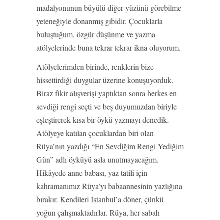
madalyonunun büyülü diğer yüzünü görebilme
yeteneğiyle donanmış gibidir. Çocuklarla
buluştuğum, özgür düşünme ve yazma
atölyelerinde buna tekrar tekrar ikna oluyorum.
Atölyelerimden birinde, renklerin bize
hissettirdiği duygular üzerine konuşuyorduk.
Biraz fikir alışverişi yaptıktan sonra herkes en
sevdiği rengi seçti ve beş duyumuzdan biriyle
eşleştirerek kısa bir öykü yazmayı denedik.
Atölyeye katılan çocuklardan biri olan
Rüya’nın yazdığı “En Sevdiğim Rengi Yediğim
Gün” adlı öyküyü asla unutmayacağım.
Hikâyede anne babası, yaz tatili için
kahramanımız Rüya’yı babaannesinin yazlığına
bırakır. Kendileri İstanbul’a döner, çünkü
yoğun çalışmaktadırlar. Rüya, her sabah