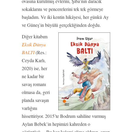
ovasına kurulmuş evlerini, Şiba’nın daracık
sokaklarını ve pencerelerini tek tek görmeye
başladım. Ve iki kentin hikâyesi, her günkü Ay
ve Güneş’in büyülü gerçekliğinden doğdu.
Diğer kitabım
Eksik Dünya
BALTI
(Res.:
Ceyda Karlı,
2020) ise, her
ne kadar bir
savaş romanı
olmasa da, geri
planda savaşın
varlığını
hissettiriyor. 2015’te Bodrum sahiline vurmuş
Aylan Bebek’in hepimizi kahreden o
görüntüsü… Bu kez kalemi elime aldıran, onun