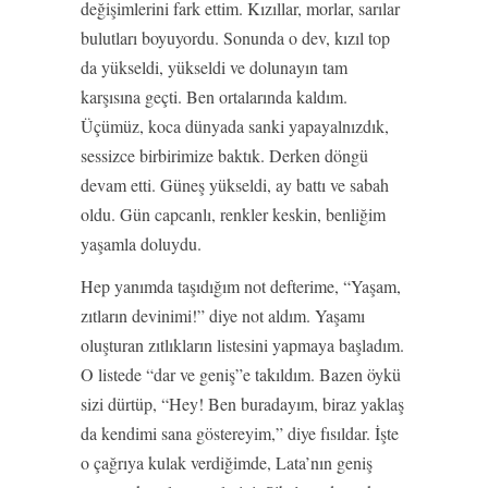
değişimlerini fark ettim. Kızıllar, morlar, sarılar
bulutları boyuyordu. Sonunda o dev, kızıl top
da yükseldi, yükseldi ve dolunayın tam
karşısına geçti. Ben ortalarında kaldım.
Üçümüz, koca dünyada sanki yapayalnızdık,
sessizce birbirimize baktık. Derken döngü
devam etti. Güneş yükseldi, ay battı ve sabah
oldu. Gün capcanlı, renkler keskin, benliğim
yaşamla doluydu.
Hep yanımda taşıdığım not defterime, “Yaşam,
zıtların devinimi!” diye not aldım. Yaşamı
oluşturan zıtlıkların listesini yapmaya başladım.
O listede “dar ve geniş”e takıldım. Bazen öykü
sizi dürtüp, “Hey! Ben buradayım, biraz yaklaş
da kendimi sana göstereyim,” diye fısıldar. İşte
o çağrıya kulak verdiğimde, Lata’nın geniş