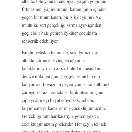
elbette. Öte yandan edebiyat, yaşam göğünün
fırtınasının, yağmurunun, karanlığının içinden
geçen bir umut feneri, bir ışık değil mi? Ne
mutlu ki, sert gerçekliği sarmalayıp içinden
geçilebilir hale getiren öyküler çocuklara
rehberlik edebiliyor.
Bugün yetişkin halimizle, sokağımızı karlar
altında görünce sevinçten ağzımız
kulaklarımıza varıyorsa, bulutlar arasından
denize dökülen gün ışığı şelalesine hayran
kalıyorsak, boğazdan geçen yunuslara kalbimiz
çarpıyorsa, az ilerideki su birikintisinin içine
zıplayıvermeyi hayal ediyorsak, sebebi,
büyümemeye karar vermiş çocukluğumuzdur.
Gerçekliği tüm harikalarıyla gören gözler,
çocukluğumuzun gözleridir. Her şeyin tek tek
anlamlı olduğu, sezgilerin derin ve samimi,