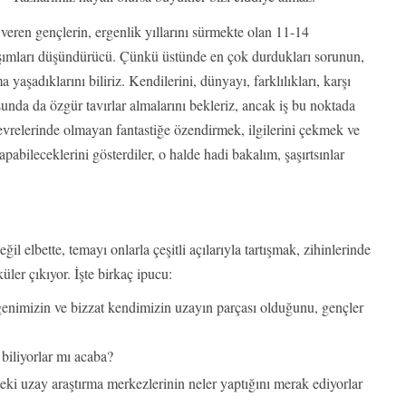
eren gençlerin, ergenlik yıllarını sürmekte olan 11-14
laşımları düşündürücü. Çünkü üstünde en çok durdukları sorunun,
aşadıklarını biliriz. Kendilerini, dünyayı, farklılıkları, karşı
unda da özgür tavırlar almalarını bekleriz, ancak iş bu noktada
i çevrelerinde olmayan fantastiğe özendirmek, ilgilerini çekmek ve
abileceklerini gösterdiler, o halde hadi bakalım, şaşırtsınlar
l elbette, temayı onlarla çeşitli açılarıyla tartışmak, zihinlerinde
ler çıkıyor. İşte birkaç ipucu:
imizin ve bizzat kendimizin uzayın parçası olduğunu, gençler
biliyorlar mı acaba?
ki uzay araştırma merkezlerinin neler yaptığını merak ediyorlar