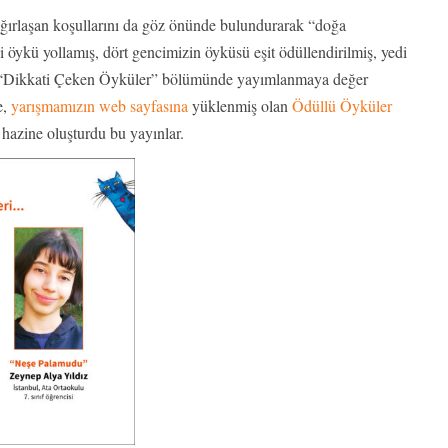
 ağırlaşan koşullarını da göz önünde bulundurarak “doğa
ci öykü yollamış, dört gencimizin öyküsü eşit ödüllendirilmiş, yedi
n “Dikkati Çeken Öyküler” bölümünde yayımlanmaya değer
e,
yarışmamızın web sayfasına
yüklenmiş olan
Ödüllü Öyküler
r hazine oluşturdu bu yayınlar.