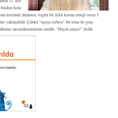
arda 11. kez
 binden fazla
r tema üzerinde düşünen, özgün bir öykü kurma emeği veren 5
ine yaklaşabilir. Çünkü “uçuşa serbest” bir tema ile genç
allerine mesnetlenmelerini istedik. “Haydi uzaya!” dedik.