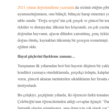
2021 yılının değerlendirme yazısında
da sözünü ettiğim gibi
uyumsuzluğumuzu, onu bilinçli, bilinçsiz harap etmemizi yazm
tablo sundu: “Doğa sevgisi”nin çok gerçek ve güncel bir te
öyküler ve distopyalar, ülkenin her köşesinde, en çok yazıla
doğrudan hayvanın, ağacın dilinden yansıtılmış, genç öykücü
doğası ölmüş, kaynakları tükenmiş bir gezegen resmetmişti.
eğilimi oldu.
Hayal güçlerini fişekleme zamanı…
Yarışmanın ilk yıllarından beri bizi hayrete düşüren bir yak
kendileri yazmaya oturduklarında, gerçekçi üslupta, kalıpla
veren, günceli aktaran metinlerden sıkıldıklarını her fırsatta
üretiyorlardı.
Bu çelişkiyi, geçtiğimiz yıllarda, iki öğrencisi farklı tem
Çelebioğlu’nun öğrencilerinden aldığı cevaplar ilginçti: “F
fantastik olaylar görmüyoruz, ama dram için çok örnek var.”