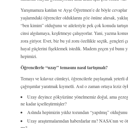
Yarışmamıza katılan ve Ayşe Öğretmen’e de böyle cevaplar v
yaşlarındaki öğrenciler olduklarını göz önüne alırsak, yak
“ben kimim” olduğunu ve aileleriyle pek çok konuda tartışma y
cinsi algılamaya, keşfetmeye çalışıyorlar. Yani, yazma konus
zora giriyor. Evet, biz bu yıl zoru özellikle seçtik, gençler
hayal güçlerini fişeklemek istedik. Madem geçen yıl bunu yap
hepimizi.
Öğrencilerle “uzay” temasını nasıl tartışmalı?
Temayı ve kılavuz cümleyi, öğrencilerle paylaşmak yeterli deği
çağrışımlar yaratmak kıymetli. Asıl o zaman ortaya leziz öykü
Uzay deyince gökyüzüne yönelmemiz doğal, ama gezegen
ne kadar içselleştirmişler?
Aslında hepimizin yıldız tozundan “yapılmış” olduğunu 
Uzay araştırmalarından haberdarlar mı? NASA’nın ve öte
mı?