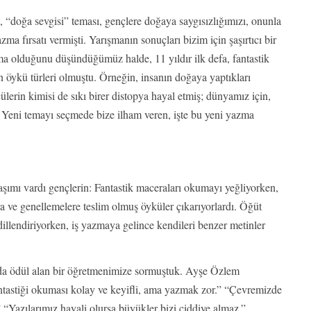
, “doğa sevgisi” teması, gençlere doğaya saygısızlığımızı, onunla
a fırsatı vermişti. Yarışmanın sonuçları bizim için şaşırtıcı bir
ma olduğunu düşündüğümüz halde, 11 yıldır ilk defa, fantastik
n öykü türleri olmuştu. Örneğin, insanın doğaya yaptıkları
lerin kimisi de sıkı birer distopya hayal etmiş; dünyamız için,
 Yeni temayı seçmede bize ilham veren, işte bu yeni yazma
laşımı vardı gençlerin: Fantastik maceraları okumayı yeğliyorken,
ra ve genellemelere teslim olmuş öyküler çıkarıyorlardı. Öğüt
 dillendiriyorken, iş yazmaya gelince kendileri benzer metinler
alarda ödül alan bir öğretmenimize sormuştuk. Ayşe Özlem
antastiği okuması kolay ve keyifli, ama yazmak zor.” “Çevremizde
 “Yazılarımız hayali olursa büyükler bizi ciddiye almaz.”