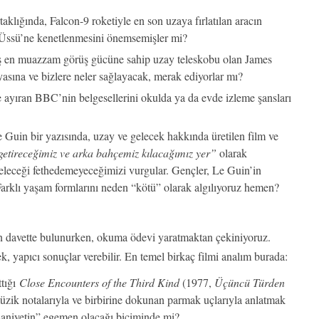
klığında, Falcon-9 roketiyle en son uzaya fırlatılan aracın
Üssü’ne kenetlenmesini önemsemişler mi?
iş en muazzam görüş gücüne sahip uzay teleskobu olan James
asına ve bizlere neler sağlayacak, merak ediyorlar mı?
ayıran BBC’nin belgesellerini okulda ya da evde izleme şansları
uin bir yazısında, uzay ve gelecek hakkında üretilen film ve
getireceğimiz ve arka bahçemiz kılacağımız yer”
olarak
eleceği fethedemeyeceğimizi vurgular. Gençler, Le Guin’in
arklı yaşam formlarını neden “kötü” olarak algılıyoruz hemen?
n davette bulunurken, okuma ödevi yaratmaktan çekiniyoruz.
, yapıcı sonuçlar verebilir. En temel birkaç filmi analım burada:
ttığı
Close Encounters of the Third Kind
(1977,
Üçüncü Türden
üzik notalarıyla ve birbirine dokunan parmak uçlarıyla anlatmak
insaniyetin” egemen olacağı biçiminde mi?