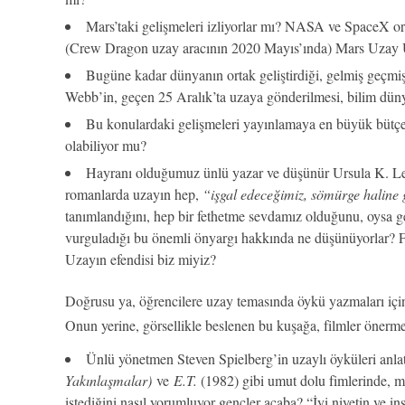
Mars’taki gelişmeleri izliyorlar mı? NASA ve SpaceX orta
(Crew Dragon uzay aracının 2020 Mayıs’ında) Mars Uzay 
Bugüne kadar dünyanın ortak geliştirdiği, gelmiş geçm
Webb’in, geçen 25 Aralık’ta uzaya gönderilmesi, bilim düny
Bu konulardaki gelişmeleri yayınlamaya en büyük bütçe 
olabiliyor mu?
Hayranı olduğumuz ünlü yazar ve düşünür Ursula K. Le G
romanlarda uzayın hep,
“işgal edeceğimiz, sömürge haline 
tanımlandığını, hep bir fethetme sevdamız olduğunu, oysa g
vurguladığı bu önemli önyargı hakkında ne düşünüyorlar? F
Uzayın efendisi biz miyiz?
Doğrusu ya, öğrencilere uzay temasında öykü yazmaları içi
Onun yerine, görsellikle beslenen bu kuşağa, filmler önermek
Ünlü yönetmen Steven Spielberg’in uzaylı öyküleri anla
Yakınlaşmalar
)
ve
E.T.
(1982) gibi umut dolu fimlerinde, m
istediğini nasıl yorumluyor gençler acaba? “İyi niyetin ve 