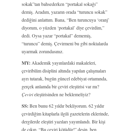
sokak”tan bahsederken “portakal sokağı”
demiş. Aradım, yazarın orada “turuncu sokak”
dediğini anlattım. Bana, “Ben turuncuya ‘oranj’
diyorum, o yüzden ‘portakal’ diye çevirdim,”
dedi. Oysa yazar “portakal” dememiş,
“turuncu” demiş. Çevirmeni bu gibi noktalarda
uyarmak zorundasınız.
MY:
Akademik yayınlardaki makaleleri,
çeviribilim disiplini altında yapılan çalışmaları
ayrı tutarak, bugün güncel edebiyat ortamında,
gerçek anlamda bir çeviri eleştirisi var mı?
Çeviri
eleştirisinden ne beklemeliyiz?
SS:
Ben bunu 62 yıldır bekliyorum. 62 yıldır
çevirdiğim kitaplarla ilgili gazetelerin eklerinde,
dergilerde eleştiri yazıları yayımlandı. Bir kişi
de çıkıp, “Bu çeviri kötüdür!” desin, ben