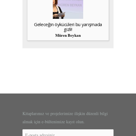
Geleceğin öykücüleri bu yarışmada
gizli!
Müren Beykan
Kitaplarımız ve projelerimize ilişkin düzenli bilgi
almak için e-bültenimize kayıt olun.