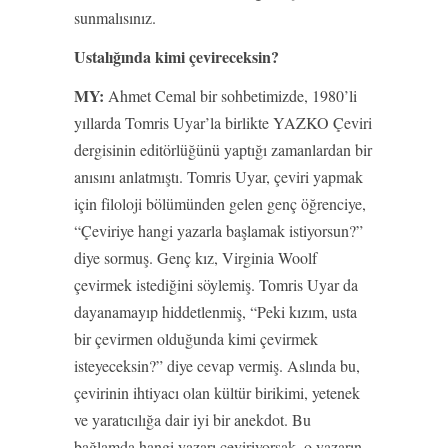
sunmalısınız.
Ustalığında kimi çevireceksin?
MY:
Ahmet Cemal bir sohbetimizde, 1980’li
yıllarda Tomris Uyar’la birlikte YAZKO Çeviri
dergisinin editörlüğünü yaptığı zamanlardan bir
anısını anlatmıştı. Tomris Uyar, çeviri yapmak
için filoloji bölümünden gelen genç öğrenciye,
“Çeviriye hangi yazarla başlamak istiyorsun?”
diye sormuş. Genç kız, Virginia Woolf
çevirmek istediğini söylemiş. Tomris Uyar da
dayanamayıp hiddetlenmiş, “Peki kızım, usta
bir çevirmen olduğunda kimi çevirmek
isteyeceksin?” diye cevap vermiş. Aslında bu,
çevirinin ihtiyacı olan kültür birikimi, yetenek
ve yaratıcılığa dair iyi bir anekdot. Bu
bağlamda hangi yazarı çeviriyorsak, o yazarın