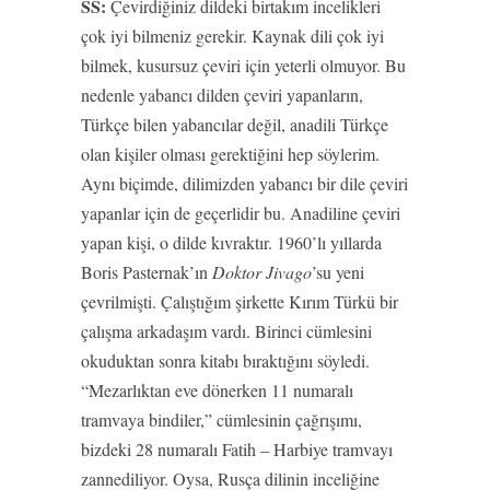
SS:
Çevirdiğiniz dildeki birtakım incelikleri
çok iyi bilmeniz gerekir. Kaynak dili çok iyi
bilmek, kusursuz çeviri için yeterli olmuyor. Bu
nedenle yabancı dilden çeviri yapanların,
Türkçe bilen yabancılar değil, anadili Türkçe
olan kişiler olması gerektiğini hep söylerim.
Aynı biçimde, dilimizden yabancı bir dile çeviri
yapanlar için de geçerlidir bu. Anadiline çeviri
yapan kişi, o dilde kıvraktır. 1960’lı yıllarda
Boris Pasternak’ın
Doktor Jivago
’su yeni
çevrilmişti. Çalıştığım şirkette Kırım Türkü bir
çalışma arkadaşım vardı. Birinci cümlesini
okuduktan sonra kitabı bıraktığını söyledi.
“Mezarlıktan eve dönerken 11 numaralı
tramvaya bindiler,” cümlesinin çağrışımı,
bizdeki 28 numaralı Fatih – Harbiye tramvayı
zannediliyor. Oysa, Rusça dilinin inceliğine