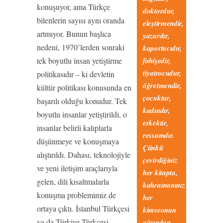
konuşuyor, ama Türkçe
doktordur,
bilenlerin sayısı aynı oranda
eleştirmendir,
artmıyor. Bunun başlıca
yazardır,
nedeni, 1970’lerden sonraki
kaportacıdır,
tek boyutlu insan yetiştirme
fahişedir,
tiyatrocudur,
politikasıdır – ki devletin
öğretmendir,
kültür politikası konusunda en
çocuktur,
başarılı olduğu konudur. Tek
kadındır,
boyutlu insanlar yetiştirildi, o
erkektir,
insanlar belirli kalıplarla
ressamdır.
düşünmeye ve konuşmaya
Çünkü
alıştırıldı. Dahası, teknolojiyle
çevirdiğiniz
ve yeni iletişim araçlarıyla
her kitapta,
gelen, dili kısaltmalarla
kahramanınız
konuşma problemimiz de
her
ortaya çıktı. İstanbul Türkçesi
kimseonun
ya da Türkiye Türkçesi
ağzından