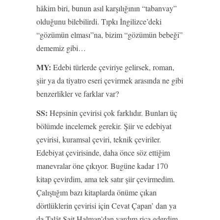
hâkim biri, bunun asıl karşılığının “tabanvay”
olduğunu bilebilirdi. Tıpkı İngilizce’deki
“gözümün elması”na, bizim “gözümün bebeği”
dememiz gibi…
MY:
Edebi türlerde çeviriye gelirsek, roman,
şiir ya da tiyatro eseri çevirmek arasında ne gibi
benzerlikler ve farklar var?
SS:
Hepsinin çevirisi çok farklıdır. Bunları üç
bölümde incelemek gerekir. Şiir ve edebiyat
çevirisi, kuramsal çeviri, teknik çeviriler.
Edebiyat çevirisinde, daha önce söz ettiğim
manevralar öne çıkıyor. Bugüne kadar 170
kitap çevirdim, ama tek satır şiir çevirmedim.
Çalıştığım bazı kitaplarda önüme çıkan
dörtlüklerin çevirisi için Cevat Çapan’ dan ya
da Talât Sait Halman’dan yardım rica ederdim.